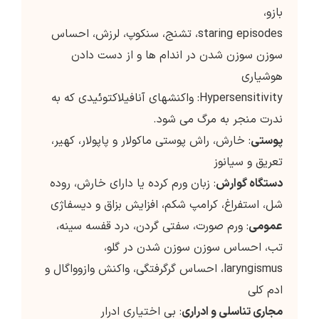
بازو،
staring episodes، تشنج، سنکوپ، لرزش، احساس
سوزن سوزن شدن در اندام ها و از دست دادن
هوشیاری
Hypersensitivity: واکنشهای آنافیلاکتوئیدی که به
ندرت منجر به مرگ می شود.
پوستی
: خارش، راش پوستی ماکولار و پاپولار، کهیر،
تعریق و سیانوز
دستگاه گوارش
: زبان ورم کرده یا دارای خارش، روده
شل، استفراغ، کرامپ شکم، افزایش بزاق و دیسفاژی
عمومی
: ورم صورت، سفتی گردن، درد قفسه سینه،
تب، احساس سوزن سوزن شدن در گلو،
laryngismus، احساس گرگرفتگی، واکنش وازوواگال و
ادم کلی
مجاری تناسلی و ادراری
: بی اختیاری ادرار