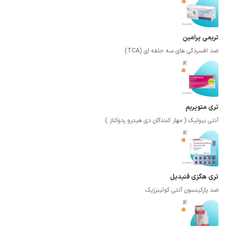
تریمی پرامین
ضد افسردگی های سه حلقه ای (TCA)
تری متوپریم
آنتی بیوتیک ( مهار کنندگان دی هیدرو ردوکتاز )
تری هگزی فنیدیل
ضد پارکینسون آنتی کولینرژیک