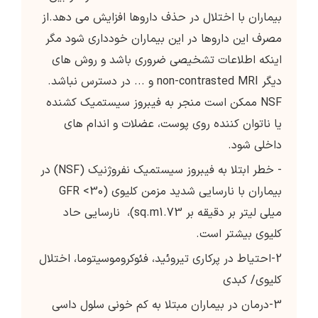
بیماران با اختلال در حذف داروها افزایش می دهد.از
مصرف این داروها در این بیماران خودداری شود مگر
اینکه اطلاعات تشخیصی ضروری باشد و روش های
دیگر non-contrasted MRI و ... در دسترس نباشد.
NSF ممکن است منجر به فیبروز سیستمیک کشنده
یا ناتوان کننده روی پوست، عضلات و اندام های
داخلی شود.
- خطر ابتلا به فیبروز سیستمیک نفروژنیک (NSF) در
بیماران با نارسایی شدید مزمن کلیوی (GFR <30
میلی لیتر بر دقیقه بر sq.m1.73)، نارسایی حاد
کلیوی بیشتر است.
2-احتیاط در پرکاری تیروئید، فئوکروموسیتوما، اختلال
کلیوی/ کبدی
3-درمان در بیماران مبتلا به کم خونی سلول داسی