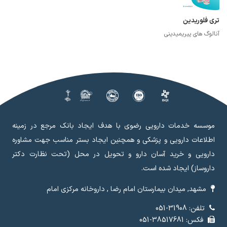
تری فلوریدین
آنالوگ های پیریمیدینی
موسسه خدمات دارویی رضوی با هدف ایجاد بانک مرجع در زمینه
اطلاعات دارویی و پزشکی و همچنین ایجاد بستر مناسب جهت مشاوره
دارویی و خرید آسان دارو و تحویل در محل (تحت نظارت دکتر
داروساز) ایجاد شده است.
مشهد, میدان بیمارستان امام رضا , داروخانه مرکزی امام
تلفن: 31908-051
فکس: 38517681-051