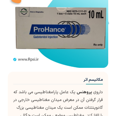
مکانیسم اثر
داروی
پروهنس
یک عامل پارامغناطیسی می باشد که
قرار گرفتن آن در معرض میدان مغناطیسی خارجی در
گادوپنتتات ممکن است یک میدان مغناطیسی بزرگ
را القا کند. مغناطیس موضعی ممکن است چگالی