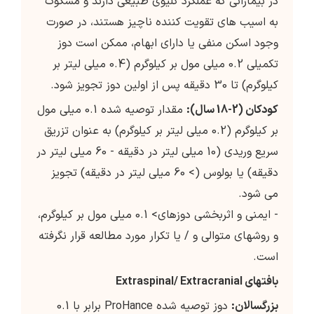
در بیمارانی که عملکرد کلیوی طبیعی دارند و مشکوک
به اسیب های تقویت کننده ناچیز هستند، در صورت
وجود اسکن منفی یا دارای ابهام، ممکن است دوز
تکمیلی 0.2 میلی مول بر کیلوگرم (0.4 میلی لیتر بر
کیلوگرم) تا 30 دقیقه پس از اولین دوز تجویز شود.
كودكان
(2-18
سال
):
مقدار توصیه شده 0.1 میلی مول
بر كیلوگرم (0.2 میلی لیتر بر كیلوگرم) به عنوان تزریق
سریع وریدی (10 میلی لیتر در دقیقه - 60 میلی لیتر در
دقیقه) یا بولوس (> 60 میلی لیتر در دقیقه) تجویز
می شود.
- ایمنی و اثربخشی دوزهای> 0.1 میلی مول بر کیلوگرم،
و روشهای متوالی و / یا تکرار مورد مطالعه قرار نگرفته
است.
بافتهای
Extraspinal/ Extracranial
بزرگسالان
:
دوز توصیه شده ProHance برابر با 0.1