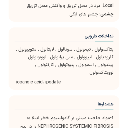
Local: درد در محل تزریق و واکنش محل تزریق
چشمی
: چشم های آبکی
تداخلات دارویی
بتاکسولول
,
تیمولول
,
سوتالول
,
لابتالول
,
متوپرولول
,
کارودیلول
,
نبیوولول
,
متی پرانولول
,
لووبونولول
,
پیندولول
,
اسمولول
,
پنبوتولول
,
کارتئولول
,
لووبتاکسولول
iopanoic acid، ipodate
هشدارها
1-مواد حاجب مبتنی بر گادولینیوم خطر ابتلا به
NEPHROGENIC SYSTEMIC FIBROSIS را در بین