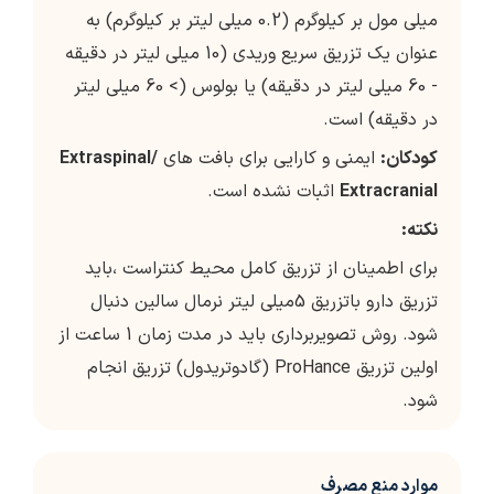
میلی مول بر کیلوگرم (0.2 میلی لیتر بر کیلوگرم) به
عنوان یک تزریق سریع وریدی (10 میلی لیتر در دقیقه
- 60 میلی لیتر در دقیقه) یا بولوس (> 60 میلی لیتر
در دقیقه) است.
كودكان
:
ايمني و كارايي براي بافت هاي
Extraspinal/
Extracranial
اثبات نشده است.
نکته
:
برای اطمینان از تزریق کامل محیط کنتراست ،باید
تزریق دارو باتزریق 5میلی لیتر نرمال سالین دنبال
شود. روش تصویربرداری باید در مدت زمان 1 ساعت از
اولین تزریق ProHance (گادوتریدول) تزریق انجام
شود.
موارد منع مصرف