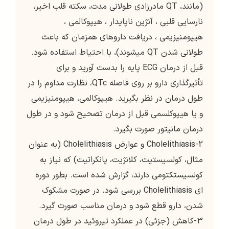
(مانند، QT مادرزادی طولانی مدت، سکته قلب اخیر،
نارسایی قلبی ، آنژین ناپایدار ، هیپوکالمی ،
هیپومنیزیمی ، دریافت داروهای همزمان که باعث
طولانی شدن QT میشوند)، با احتياط استفاده شود.
قبل از درمان ECG پایه را بدست آورید و برای
تأثیرگذاری دارو بر روی فاصله QTc، نظارت مداوم را در
طول درمان در نظر بگیرید. هیپوکالمی، هیپومنیزیمی
و یا هیپوکلسمی قبل از درمان تصحیح شود و در طول
درمان مانیتور صورت بگیرد.
2-Cholelithiasis و عوارض Cholelithiasis (به عنوان
مثال، كولسيستيت، كلانژيت، پانكراتيت) كه نياز به
كولسيستكتومي دارند، گزارش شده است. بطور دوره
ای Cholelithiasis بررسی شود. در صورت مشکوک
شدن، دارو قطع شود و درمان مناسب صورت گیرد.
3-کاهش (جزئی) در عملکرد تیروئید در طول درمان