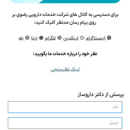
برای دسترسی به کانال های شرکت خدمات دارویی رضوی بر
روی پیام رسان مدنظر کلیک کنید:
🟣
اینستاگرام
🟡
لینکدین
🔵
تلگرام
🟠
ایتا
🟢
بله
ن
ظر خود را درباره خدمات ما بگویید:
لینک نظرسنجی
پرسش از دکتر داروساز