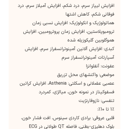
افزايش ليپاز سرم، درد شكم، افزايش آميلاز سرم، درد
فوقاني شكم، كاهش اشتها
هماتولوژیک و انکولوژیک: افزایش نسبی زمان
ترومبوپلاستین، افزایش زمان پروترومبین، افزایش
هموگلوبین گلیکوزیله شده
کبدی: افزایش آلانین آمینوترانسفراز سرم، افزایش
آسپارتات آمینوترانسفراز سرم
عفونت: آنفلوانزا
موضعی: واکنشهای محل تزریق
عصبی عضلانی و اسکلتی: Asthenia، افزایش کراتین
فسفوکیناز در نمونه خون، میالژی، کمردرد
تنفسی: نازوفارنژیت
1٪ تا 10٪:
قلبی عروقی: برادی کاردی سینوس، افت فشار خون،
بلوک دهلیزی-بطنی، فاصله QT طولانی در ECG