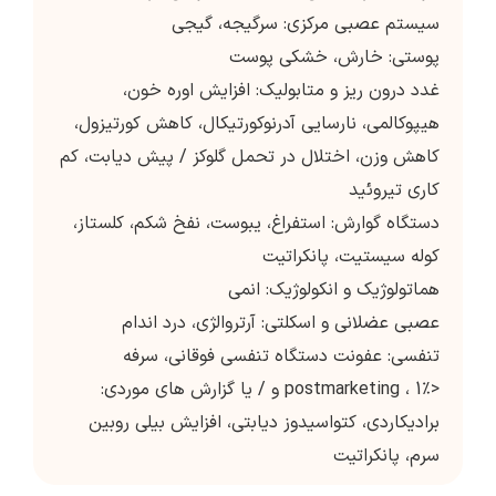
سیستم عصبی مرکزی: سرگیجه، گیجی
پوستی: خارش، خشکی پوست
غدد درون ریز و متابولیک: افزایش اوره خون،
هیپوکالمی، نارسایی آدرنوکورتیکال، کاهش کورتیزول،
کاهش وزن، اختلال در تحمل گلوکز / پیش دیابت، کم
کاری تیروئید
دستگاه گوارش: استفراغ، یبوست، نفخ شکم، کلستاز،
کوله سیستیت، پانکراتیت
هماتولوژیک و انکولوژیک: انمی
عصبی عضلانی و اسکلتی: آرتروالژی، درد اندام
تنفسی: عفونت دستگاه تنفسی فوقانی، سرفه
<1٪ ، postmarketing و / يا گزارش هاي موردي:
براديكاردي، كتواسيدوز ديابتي، افزايش بيلي روبين
سرم، پانكراتيت