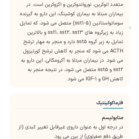
متعدد انوکرین، نورواندوکرین و اگزوکرین است. در
بیماران مبتلا به بیماری کوشینگ، این دارو به گیرنده
سوماتواستاتین (sst1-5) متصل می شود، که تمایل
زیاد به زیرگروه های sst1، sst2، sst3 و بالاترین
تمایل به زیر گروه sst5 دارد و منجر به مهار ترشح
ACTH می شود که منجر به کاهش ترشح کورتیزول
می شود. در بیماران مبتلا به آکرومگالی، این دارو به
sst2 و sst5 متصل می شود، در نتیجه منجر به
کاهش GH و IGF-1 می شود.
فارماکوکینتیک
متابولیسم
در درجه اول به عنوان داروی غیرقابل تغییر کبدی (از
طریق دفع صفراوی) از بین می رود.