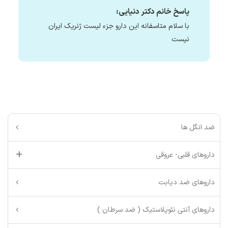
پاسخ خانم دکتر دنیایی:
با سلام متاسفانه این دارو جزء لیست ژنریک ایران
نیست
ضد انگل ها
داروهای قلبی- عروقی
داروهای ضد دیابت
داروهای آنتی نئوپلاستیک ( ضد سرطان )