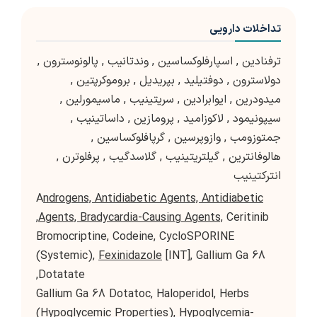
تداخلات دارویی
ترفنادین
,
اسپارفلوکساسین
,
وندتانیب
,
پالونوسترون
,
دولاسترون
,
دوفتیلید
,
بپریدیل
,
بروموکرپتین
,
میدودرین
,
ایوابرادین
,
سریتینیب
,
ماسیمورلین
,
سیپونیمود
,
لاکوزامید
,
پرومازین
,
داساتینیب
,
جمتوزومب
,
وازوپرسین
,
گرپافلوکساسین
,
هالوفانترین
,
گیلتریتینیب
,
گلاسدگیب
,
پرفلوترن
,
انترکتینیب
A
ndrogens, Antidiabetic Agents, Antidiabetic
Agents, Bradycardia-Causing Agents,
Ceritinib,
Bromocriptine, Codeine, CycloSPORINE
(Systemic),
Fexinidazole
[INT], Gallium Ga 68
Dotatate,
Gallium Ga 68 Dotatoc, Haloperidol, Herbs
(Hypoglycemic Properties), Hypoglycemia-