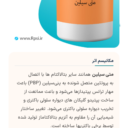
مکانیسم اثر
متی سیلین
همانند سایر بتالاکتام ها با اتصال
به پروتئین متصل شونده به پنی‌سیلین (PBP) باعث
مهار ترانس پپتیدازها می‌شود و باعث ممانعت از
ساخت پپتیدو گلیکان های دیواره سلولی باکتری و
تخریب دیواره سلولی باکتری می‌شود. تغییر ساختار
شیمیایی آن را مقاوم به آنزیم بتالاکتاماز تولید شده
توسط برخی باکتریها ساخته است.