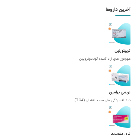
آخرین داروها
تریپتورلین
هورمون های آزاد کننده گونادوتروپین
تریمی پرامین
ضد افسردگی های سه حلقه ای (TCA)
تری متوپریم