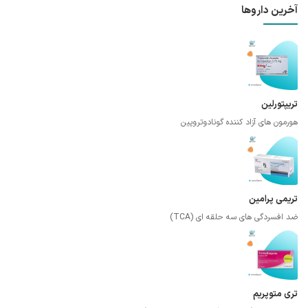
آخرین داروها
تریپتورلین
هورمون های آزاد کننده گونادوتروپین
تریمی پرامین
ضد افسردگی های سه حلقه ای (TCA)
تری متوپریم