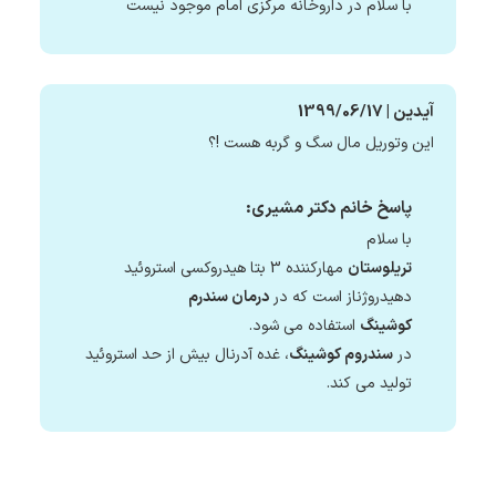
با سلام در داروخانه مرکزی امام موجود نیست
آیدین | 1399/06/17
این وتوریل مال سگ و گربه هست !؟
پاسخ خانم دکتر مشیری:
با سلام
تريلوستان
مهارکننده 3 بتا هيدروكسي استروئيد
دهيدروژناز است كه در
درمان سندرم
كوشينگ
استفاده مي شود.
در
سندروم کوشینگ
، غده آدرنال بیش از حد استروئید
تولید می کند.