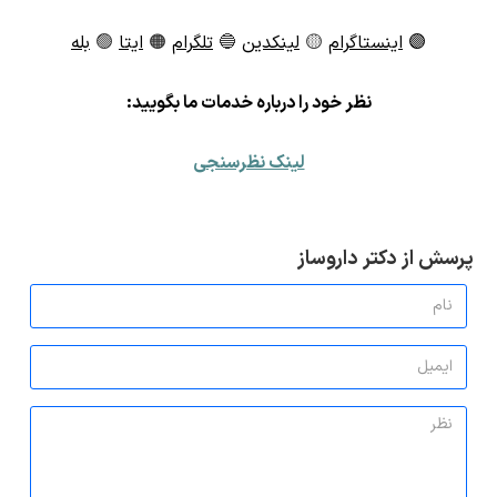
🟣
اینستاگرام
🟡
لینکدین
🔵
تلگرام
🟠
ایتا
🟢
بله
ن
ظر خود را درباره خدمات ما بگویید:
لینک نظرسنجی
پرسش از دکتر داروساز