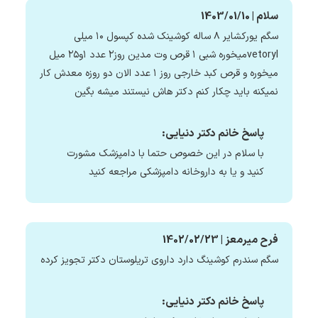
سلام | 1403/01/10
سگم یورکشایر ۸ ساله کوشینک شده کپسول ۱۰ میلی
vetorylمیخوره شبی ۱ قرص وت مدین روز۲ عدد ۱و۲۵ میل
میخوره و قرص کبد خارجی روز ۱ عدد الان دو روزه معدش کار
نمیکنه باید چکار کنم دکتر هاش نیستند میشه بگین
پاسخ خانم دکتر دنیایی:
با سلام در این خصوص حتما با دامپزشک مشورت
کنید و یا به داروخانه دامپزشکی مراجعه کنید
فرح میرمعز | 1402/02/23
سگم سندرم کوشینگ دارد داروی تریلوستان دکتر تجویز کرده
پاسخ خانم دکتر دنیایی: