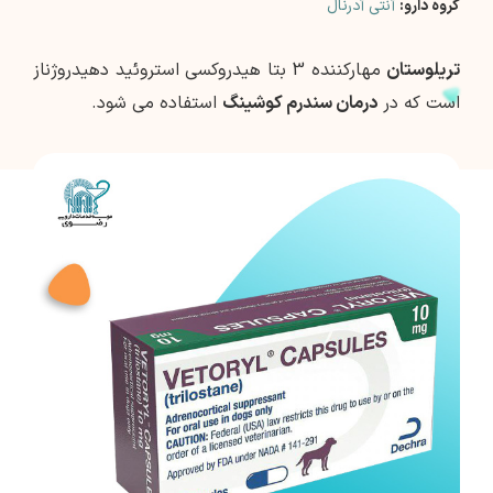
گروه دارو:
آنتی آدرنال
تريلوستان
مهارکننده 3 بتا هيدروكسي استروئيد دهيدروژناز
است كه در
درمان سندرم كوشينگ
استفاده مي شود.