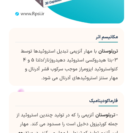
مکانیسم اثر
تریلوستان
با مهار آنزیمی تبدیل استروئیدها توسط
3-بتا هیدروکسی استروئید دهیدروژناز/دلتا 5 و 4
کتواستروئید ایزومراز موجب سرکوب قشر آدرنال و
مهار سنتز استروئیدهای آدرنال می شود.
فارماکودینامیک
- تريلوستان
آنزيمي را که در توليد چندين استروئيد از
جمله کورتيزول دخيل است را مسدود مي کند. مهار