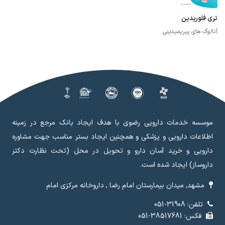
تری فلوریدین
آنالوگ های پیریمیدینی
موسسه خدمات دارویی رضوی با هدف ایجاد بانک مرجع در زمینه
اطلاعات دارویی و پزشکی و همچنین ایجاد بستر مناسب جهت مشاوره
دارویی و خرید آسان دارو و تحویل در محل (تحت نظارت دکتر
داروساز) ایجاد شده است.
مشهد, میدان بیمارستان امام رضا , داروخانه مرکزی امام
تلفن: 31908-051
فکس: 38517681-051