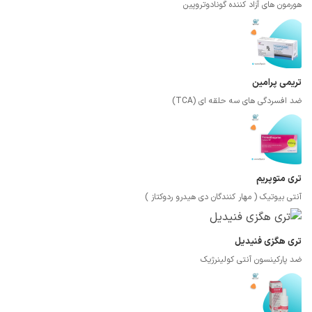
هورمون های آزاد کننده گونادوتروپین
تریمی پرامین
ضد افسردگی های سه حلقه ای (TCA)
تری متوپریم
آنتی بیوتیک ( مهار کنندگان دی هیدرو ردوکتاز )
تری هگزی فنیدیل
ضد پارکینسون آنتی کولینرژیک