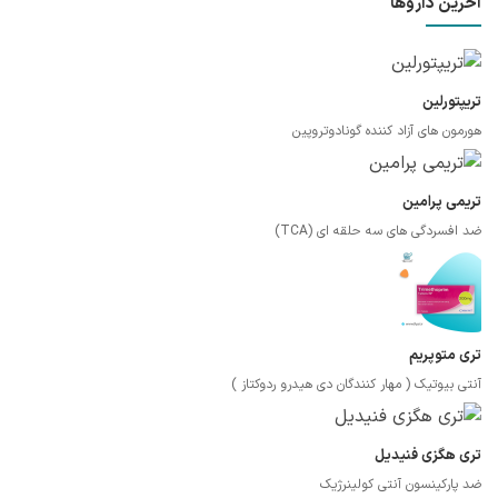
آخرین داروها
تریپتورلین
هورمون های آزاد کننده گونادوتروپین
تریمی پرامین
ضد افسردگی های سه حلقه ای (TCA)
تری متوپریم
آنتی بیوتیک ( مهار کنندگان دی هیدرو ردوکتاز )
تری هگزی فنیدیل
ضد پارکینسون آنتی کولینرژیک