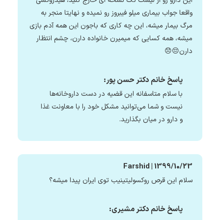
این دارو رو از لیست تک نسخه ای خارج کنید، هیدروکسی
واقعا جواب بیماری میلو فیبروز رو نمیده و نهایتا منجر به
مرگ بیمار میشه، این چه کاری که باجون این همه آدم بازی
میشه، همه کسایی که میمیرن خانواده دارن، چشم انتظار
دارن😔😞
پاسخ خانم دکتر حسن پور:
با سلام متاسفانه این قضیه در دست داروخانه‌ها
نیست و شما می‌توانید مشکل خود را با معاونت غذا
و دارو در میان بگذارید.
Farshid | 1399/10/23
سلام این قرص روکسولیتینیب توی ایران پیدا میشه؟
پاسخ خانم دکتر مشیری: