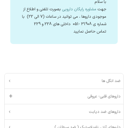
با سلام
جهت
مشاوره رایگان دارویی
بصورت تلفنی و اطلاع از
موجودی داروها ، می توانید در ساعات (7 الی 22) با
شماره ی 31908 -051 داخلی های 228 و 229
تماس حاصل نمایید
ضد انگل ها
داروهای قلبی- عروقی
داروهای ضد دیابت
داروهای آنتی نئوپلاستیک ( ضد سرطان )