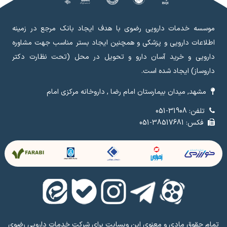
موسسه خدمات دارویی رضوی با هدف ایجاد بانک مرجع در زمینه
اطلاعات دارویی و پزشکی و همچنین ایجاد بستر مناسب جهت مشاوره
دارویی و خرید آسان دارو و تحویل در محل (تحت نظارت دکتر
داروساز) ایجاد شده است.
مشهد, میدان بیمارستان امام رضا , داروخانه مرکزی امام
تلفن: 31908-051
فکس: 38517681-051
تمام حقوق مادی و معنوی این وبسایت برای شرکت خدمات دارویی رضوی