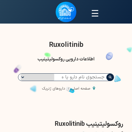
☰
Ruxolitinib
اطلاعات دارویی روکسولیتینیب
صفحه اصلی
داروهای ژنریک
روکسولیتینیب Ruxolitinib