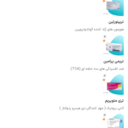
تریپتورلین
هورمون های آزاد کننده گونادوتروپین
تریمی پرامین
ضد افسردگی های سه حلقه ای (TCA)
تری متوپریم
آنتی بیوتیک ( مهار کنندگان دی هیدرو ردوکتاز )