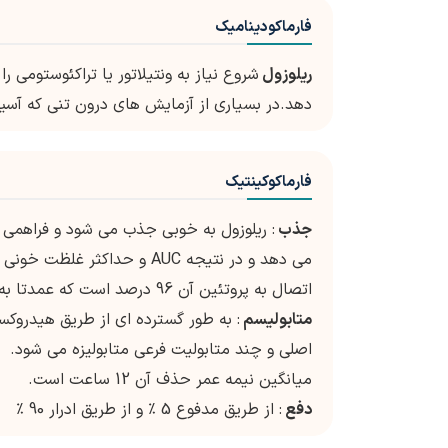
فارماکودینامیک
ریلوزول
شروع نیاز به ونتیلاتور یا تراکئوستومی 
دهد.در بسیاری از آزمایش های درون تنی که آس
فارماکوکینتیک
جذب
می دهد و در نتیجه AUC و حداکثر غلظت خونی کاهش می یابد.
اتصال به پروتئین آن 96 درصد است که عمدتا به آلبومین و لیپوپروتئین است.
متابولیسم
اصلی و چند متابولیت فرعی متابولیزه می شود.
میانگین نیمه عمر حذف آن 12 ساعت است.
دفع
: از طریق مدفوع 5 ٪ و از طریق ادرار 90 ٪