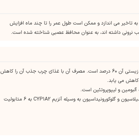
را به تاخیر می اندازد و ممکن است طول عمر را تا چند ماه افزایش
یب نرونی داشته اند، به عنوان محافظ عصبی شناخته شده است.
: ریلوزول به خوبی جذب می شود و فراهمی زیستی آن 60 درصد است. مصرف آن با غذای چرب جذب آن را کاهش
: به طور گسترده ای از طریق هیدروکسیلاسیون و گلوکورونیداسیون به وسیله آنزیم CYP1A2 به 6 متابولیت