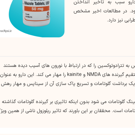
رو سبب به تاخیر انداختن
 شود. در مطالعات اخیر مشخص
بی نیز دارد.
به تترادوتوکسین را که در ارتباط با نورون های آسیب دیده هستند
مهار می کند. گزارش شده که ریلوزول به طور مستقیم گیرنده های NMDA و kainite را مهار می کند. این دارو به عنوان
ک برداشت گلوتامات و تسریع پاک سازی آن از سیناپس و مهار رهش 
گ گلوتامات می شود بدون اینکه تاثیری بر گیرنده گلوتامات گذاشته
مات است. محققان بر این باورند که تاثیر ریلوزول ناشی از همین ویژ