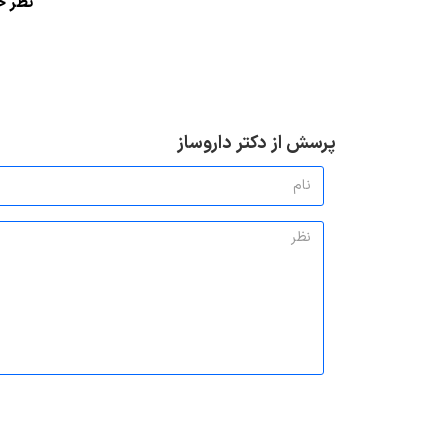
ن
ظر خو
پرسش از دکتر داروساز