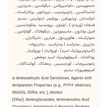
دسموپرسین
,
دفراسیروکس
,
دیگوکسین
,
بمیپارین
,
اماستاکسین
,
زانوبروتینیب
,
تیپراناویر
,
پرالاترکسات
,
ادوکسابان
,
ورتپورفین
,
پورفیمر
,
اینوترسن
,
سدیم
فسفات (وریدی )
,
اپلرنون
,
پروبنسید
,
ونکومایسین
,
فنیل بوتازون
,
ماسیمورلین
,
دیکلوفناک
,
گلوکزامین
,
متوترکسات
,
هالوپریدول
,
هپارین
,
دابیگاتران
,
بنازپریل
,
پمترکسد | پمترکسید
,
دیاتریزوات
(آمیدوتریزوئیک اسید)
,
اوروکیناز | یوروکیناز
,
یوتالامات
,
آمینولوولینیک اسید موضعی
,
راموسیروماب
,
کوردیسپس
,
برمفناک
,
آیوکساگلات
,
آمینوهیپورات سدیم
5-Aminosalicylic Acid Derivatives, Agents with
Antiplatelet Properties (e.g., P2Y12 inhibitors,
NSAIDs, SSRIs, etc.), Alcohol
(Ethyl), Aminoglycosides, Aminolevulinic Acid