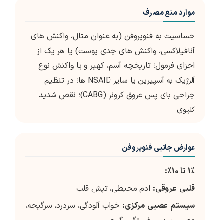
موارد منع مصرف
حساسیت به فنوپروفن (به عنوان مثال، واکنش های
آنافیلاکسی، واکنش های جدی پوست) یا هر یک از
اجزای فرمول؛ تاريخچه آسم، كهير و يا واكنش نوع
آلرژيك به آسپيرين يا ساير NSAID ها؛ در تنظیم
جراحی بای پس عروق کرونر (CABG)؛ نقص شدید
کلیوی
عوارض جانبی فنوپروفن
٪
1
تا
10
٪
:
قلبی
عروقی
:
ادم محیطی، تپش قلب
سیستم
عصبی
مرکزی
:
خواب آلودگی، سردرد، سرگیجه،