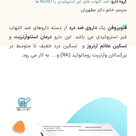
گروه دارو:
ضد التهاب های غیر استروئیدی یا NSAID ها
مترجم:
خانم دکتر مطهریان
فنوپروفن
یک
داروی ضد درد
از دسته داروهای ضد التهاب
غیر استروئیدی می باشد. این دارو
درمان استئوآرتریت
و
تسکین علائم آرتروز
و تسکین درد خفیف تا متوسط در
بزرگسالان وآرتریت روماتوئید (RA) و.... به کار می رود.