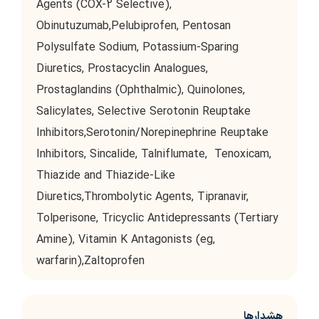
Agents (COX-2 Selective),
Obinutuzumab,Pelubiprofen, Pentosan
Polysulfate Sodium, Potassium-Sparing
Diuretics, Prostacyclin Analogues,
Prostaglandins (Ophthalmic), Quinolones,
Salicylates, Selective Serotonin Reuptake
Inhibitors,Serotonin/Norepinephrine Reuptake
Inhibitors, Sincalide, Talniflumate, Tenoxicam,
Thiazide and Thiazide-Like
Diuretics,Thrombolytic Agents, Tipranavir,
Tolperisone, Tricyclic Antidepressants (Tertiary
Amine), Vitamin K Antagonists (eg,
warfarin),Zaltoprofen
هشدارها