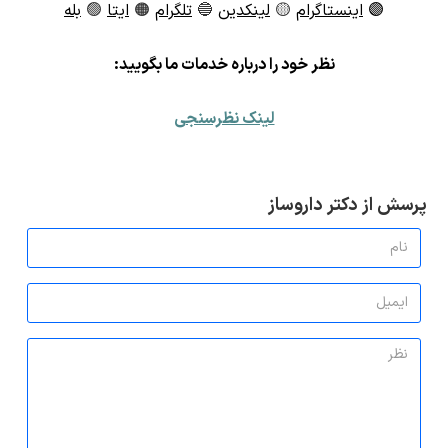
🟣
اینستاگرام
🟡
لینکدین
🔵
تلگرام
🟠
ایتا
🟢
بله
ن
ظر خود را درباره خدمات ما بگویید:
لینک نظرسنجی
پرسش از دکتر داروساز