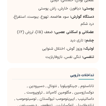
عصبی بودن، خستگی، گیجی
پوستی
:
دیافورز، خارش، راش پوستی
دستگاه
گوارش
:
سوء هاضمه، تهوع، یبوست، استفراغ،
درد شکم
عضلانی
و
اسکلتی
عصبی
:
ضعف (5٪)، لرزش (2٪)
چشم
:
تاری دید
اوتیک
:
وزوز گوش، اختلال شنوایی
تنفسی
:
تنگی نفس، نازوفارنژیت
تداخلات دارویی
تاناستوم
,
جینکوبیلوبا
,
نتونال
,
دسیرودین
,
دوکسازوسین
,
مگلومین کامپاند
,
تراوپروست
,
داساتینیب
,
ایبریتومومب تیوکستان
,
توسیتومومب
,
تراندولاپریل
,
انوکساپارین
,
تنوفوویر
,
دروسپیرنون
,