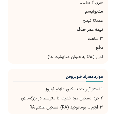
سرم: 2 ساعت
متابولیسم
عمدتا کبدی
نیمه
عمر
حذف
3 ساعت
دفع
ادرار (90٪ به عنوان متابولیت ها)
موارد مصرف فنوپروفن
1-استئوآرتریت: تسکین علائم آرتروز
2-درد: تسکین درد خفیف تا متوسط در بزرگسالان
3-آرتریت روماتوئید (RA): تسکین علائم RA