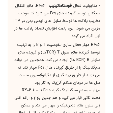
- متابولیت فعال
فوستاماتینیب
، R406، مانع انتقال
سیگنال توسط گیرنده های Fcγ می شود که موجب
تخریب پلاکت ها توسط سلول های ایمنی بدن در ITP
مزمن می شود. این، باعث افزایش تعداد پلاکت ها در
این افراد می گردد.
R406 مهار فعال سازی لنفوسیت T و B را به ترتیب
توسط گیرنده های سلول T (TCRها) و گیرنده های
سلولی B (BCR ها) ایجاد می کند. همچنین می تواند
سیگنالینگ را از طریق گیرنده های Fcε مهار کند که
می تواند از طریق پیشگیری از دگرانولاسیون ماست
سل ها در درمان علائم آلرژیک به کار رود.
مهار سیستم سیگنالینگ گیرنده Fc توسط R406
تحت تاثیر قرار می گیرد و هم چنین بلوغ و ارائه آنتی
ژنی سلول های دندریتیک را مهار می کند و ممکن