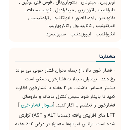
نویراپین
,
میتوتان
,
پنتوباربیتال
,
فوس فنی توئین
,
دابرافنیب
,
اتراویرین
,
میبفرادیل
,
کوبیسیستات
,
دلاویردین
,
لوماکافتور / ایواکافتور
,
ترامتینیب
,
انترکتینیب
,
کانابیدیول
,
تالازوپاریب
انکورافنیب - ایووزیدنیب - سیپونیمود
هشدارها
- فشار خون بالا ، از جمله بحران فشار خونی می تواند
رخ دهد ؛ بیماران مبتلا به فشارخون ممکن است
بیشتر حساس باشند ، هر 2 هفته بر فشارخون نظارت
کنید تا پایدار شود سپس کنترل ماهانه و داروهای
فشارخون را تنظیم یا آغاز کنید. [
نمودار فشار خون
]
LFT های افزایش یافته (عمدتا ALT و AST) گزارش
شده است. ترانس آمینازها معمولا در عرض 2-6 هفته