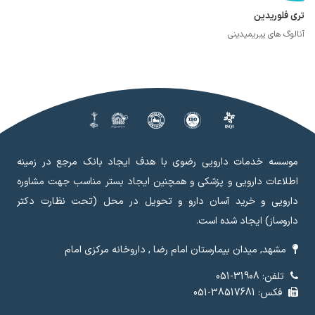
تری فلوریدین
آنالوگ های پیریمیدینی
موسسه خدمات دارویی رضوی با هدف ایجاد بانک مرجع در زمینه
اطلاعات دارویی و پزشکی و همچنین ایجاد بستر مناسب جهت مشاوره
دارویی و خرید آسان دارو و تحویل در محل (تحت نظارت دکتر
داروساز) ایجاد شده است.
مشهد, میدان بیمارستان امام رضا , داروخانه مرکزی امام
تلفن: 31908-051
فکس: 38517681-051