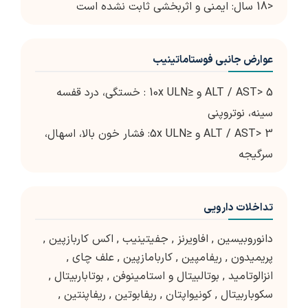
<18 سال: ایمنی و اثربخشی ثابت نشده است
عوارض جانبی فوستاماتینیب
ALT / AST> 5 و ≤10x ULN : خستگی، درد قفسه
سینه، نوتروپنی
ALT / AST> 3 و ≤5x ULN: فشار خون بالا، اسهال،
سرگیجه
تداخلات دارویی
دانوروبیسین
,
افاویرنز
,
جفیتینیب
,
اکس کاربازپین
,
پریمیدون
,
ریفامپین
,
کاربامازپین
,
علف چای
,
انزالوتامید
,
بوتالبیتال و استامینوفن
,
بوتاباربیتال
,
سکوباربیتال
,
کونیواپتان
,
ریفابوتین
,
ریفاپنتین
,