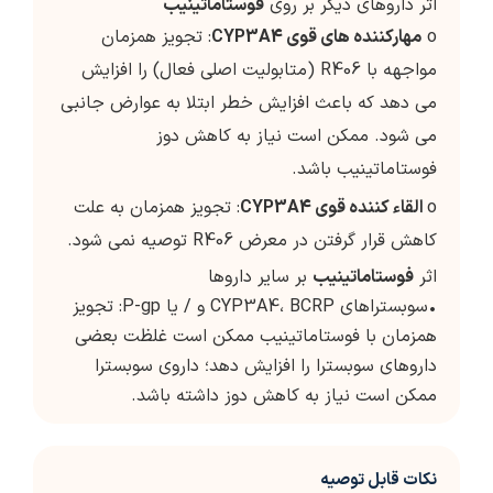
اثر داروهای دیگر بر روی
فوستاماتینیب
o
مهارکننده های قوی CYP3A4
: تجویز همزمان
مواجهه با R406 (متابولیت اصلی فعال) را افزایش
می دهد که باعث افزایش خطر ابتلا به عوارض جانبی
می شود. ممکن است نیاز به کاهش دوز
فوستاماتینیب باشد.
o
القاء کننده قوی CYP3A4
: تجویز همزمان به علت
کاهش قرار گرفتن در معرض R406 توصیه نمی شود.
اثر
فوستاماتینیب
بر سایر داروها
•سوبستراهای CYP3A4، BCRP و / یا P-gp: تجویز
همزمان با فوستاماتینیب ممکن است غلظت بعضی
داروهای سوبسترا را افزایش دهد؛ داروی سوبسترا
ممکن است نیاز به کاهش دوز داشته باشد.
نکات قابل توصیه