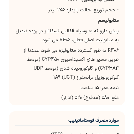
- حجم توزیع، حالت پایدار: 256 لیتر
متابولیسم
پیش دارو که به وسیله آلکالین فسفاتاز در روده تبدیل
به متابولیت اصلی فعال، R406 می شود.
R406 به طور گسترده متابولیزه می شود، عمدتا از
طریق مسیر های اکسیداسیون CYP450 (توسط
CYP3A4) و گلوکورونیده شدن (توسط UDP
گلوکورونوزیل ترانسفراز (UGT) 1A9
نیمه عمر: 15 ساعت
دفع: 80٪ (مدفوع) 20٪ (ادرار)
موارد مصرف فوستاماتینیب