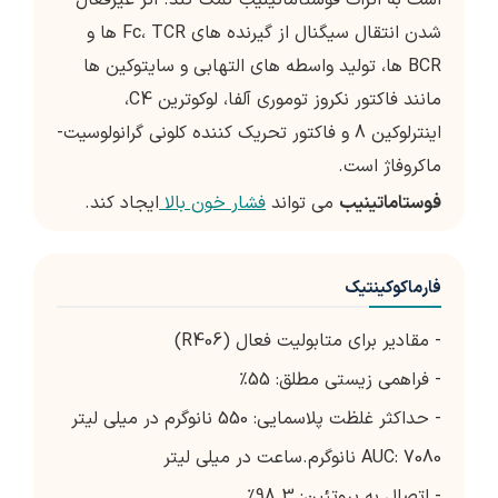
است به اثرات فوستاماتینیب کمک کند. اثر غیرفعال
شدن انتقال سیگنال از گیرنده های Fc، TCR ها و
BCR ها، تولید واسطه های التهابی و سایتوکین ها
مانند فاکتور نکروز توموری آلفا، لوکوترین C4،
اینترلوکین 8 و فاکتور تحریک کننده کلونی گرانولوسیت-
ماکروفاژ است.
فوستاماتینیب
می تواند
فشار خون بالا
ایجاد کند.
فارماکوکینتیک
- مقادیر برای متابولیت فعال (R406)
- فراهمی زیستی مطلق: 55٪
- حداکثر غلظت پلاسمایی: 550 نانوگرم در میلی لیتر
AUC: 7080 نانوگرم.ساعت در میلی لیتر
- اتصال به پروتئین: 98.3٪