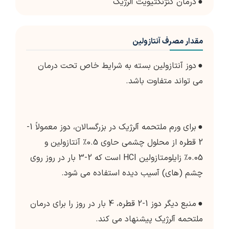
●
درمان کنژنکتیویت آلرژیک
مقدار مصرف آنتازولین
●
دوز آنتازولین بسته به شرایط خاص تحت درمان
می تواند متفاوت باشد.
●
برای ورم ملتحمه آلرژیک در بزرگسالان، دوز معمولاً 1-
2 قطره از محلول چشمی حاوی 0.5٪ آنتازولین و
0.05٪ زایلومتازولین HCI است که 2-3 بار در روز روی
چشم (های) آسیب دیده استفاده می شود.
●
منبع دیگر دوز 1-2 قطره، 4 بار در روز را برای درمان
ملتحمه آلرژیک پیشنهاد می کند.