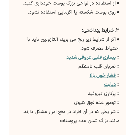
●
از استفاده در نواحی بزرگ پوست خودداری کنید.
●
روی پوست شکسته یا اگزمایی استفاده نشود.
3. شرایط بهداشتی:
●
اگر از شرایط زیر رنج می برید، آنتازولین باید با
احتیاط مصرف شود:
○
بیماری قلبی عروقی شدید
○
ضربان قلب نامنظم
○
فشار خون بالا
○
دیابت
○
پرکاری تیروئید
○
تومور غده فوق کلیوی
○
شرایطی که در آن افراد در دفع ادرار مشکل دارند،
مانند بزرگ شدن غده پروستات