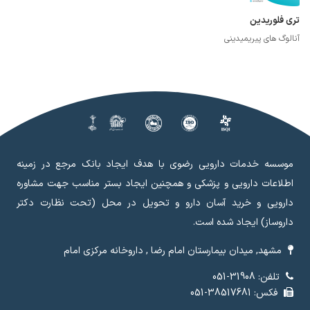
تری فلوریدین
آنالوگ های پیریمیدینی
موسسه خدمات دارویی رضوی با هدف ایجاد بانک مرجع در زمینه
اطلاعات دارویی و پزشکی و همچنین ایجاد بستر مناسب جهت مشاوره
دارویی و خرید آسان دارو و تحویل در محل (تحت نظارت دکتر
داروساز) ایجاد شده است.
مشهد, میدان بیمارستان امام رضا , داروخانه مرکزی امام
تلفن: 31908-051
فکس: 38517681-051