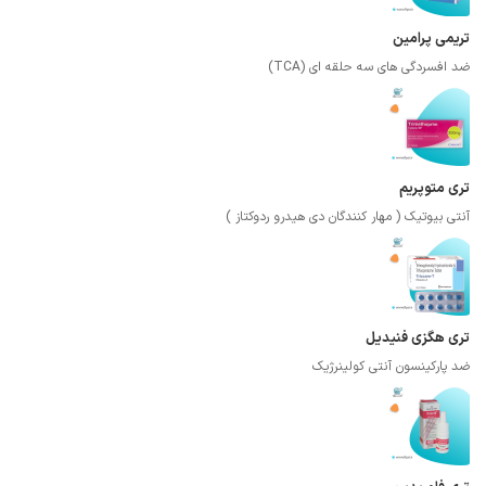
تریمی پرامین
ضد افسردگی های سه حلقه ای (TCA)
تری متوپریم
آنتی بیوتیک ( مهار کنندگان دی هیدرو ردوکتاز )
تری هگزی فنیدیل
ضد پارکینسون آنتی کولینرژیک