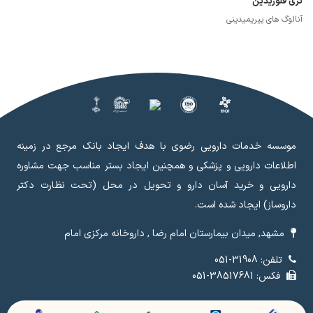
تری فلوریدین
آنالوگ های پیریمیدینی
موسسه خدمات دارویی رضوی با هدف ایجاد بانک مرجع در زمینه
اطلاعات دارویی و پزشکی و همچنین ایجاد بستر مناسب جهت مشاوره
دارویی و خرید آسان دارو و تحویل در محل (تحت نظارت دکتر
داروساز) ایجاد شده است.
مشهد, میدان بیمارستان امام رضا , داروخانه مرکزی امام
تلفن: 31908-051
فکس: 38517681-051