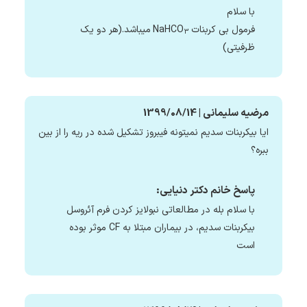
با سلام
فرمول بی کربنات NaHCO
میباشد.(هر دو یک
3
ظرفیتی)
مرضیه سلیمانی | 1399/08/14
ایا بیکربنات سدیم نمیتونه فیبروز تشکیل شده در ریه را از بین
ببره؟
پاسخ خانم دکتر دنیایی:
با سلام بله در مطالعاتی نبولایز کردن فرم آئروسل
بیکربنات سدیم، در بیماران مبتلا به CF موثر بوده
است