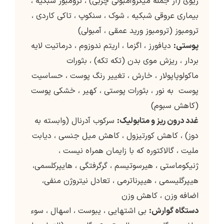
ریوی (از جمله میکروآمبولی چربی) ، ترومبوز شبکیه ،
بیماری عروقی شبکیه ، شوک ، سنکوپ ، تاکی کاردی ،
ترومبوز (ترومبوز ورید عمقی ، آمبولی)
پوستی:
دیافورز ، اگزما ، اریتم ندوزوم ، درماتیت لایه
بردار ، ریزش موی بدن (تکه تکه) ، بثورات
ماکولوپاپولار ، خارش ، تغییر رنگ پوست ، حساسیت
پوست به نور ، بثورات پوستی ، کهیر ، خشکی پوست
(کاهش سبوم)
غدد درون ریز و متابولیک:
سرکوب آدرنال (وابسته به
دوز) ، کاهش کورتیزول ، کاهش میل جنسی ، دیابت
ملیت ، گالاکتوره که با زایمان همراه نیست ،
ژنیکوماستی ، هیرسوتیسم ، گرگرفتگی ، هایپرکلسمی،
هیپرگلیسمی ، هیپرناترمی ، تعادل نیتروژن منفی،
اضافه وزن ، کاهش وزن
دستگاه گوارش:
بی اشتهایی ، یبوست ، اسهال ، سوء