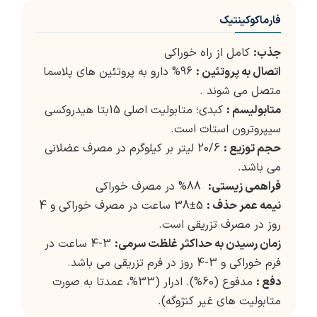
فارماکوکینتیک
جذب:
کامل از راه خوراکی
اتصال به پروتئین :
96% دارو به پروتئین های پلاسما
متصل می شوند .
متابولیسم :
کبدی؛ متابولیت اصلی 15بتا هیدروکسی
سیپروترون استات است.
حجم توزیع :
20/6 لیتر بر کیلوگرم در مصرف عضلانی
می باشد.
فراهمی زیستی:
88% در مصرف خوراکی
نیمه عمر حذف :
5±38 ساعت در مصرف خوراکی و 4
روز در مصرف تزریقی است.
زمان رسیدن به حداکثر غلظت سرمی:
3-4 ساعت در
فرم خوراکی و 3-4 روز در فرم تزریقی می باشد.
دفع :
مدفوع (60%). ادرار (33%، عمدتا به صورت
متابولیت های غیر کنژوگه).