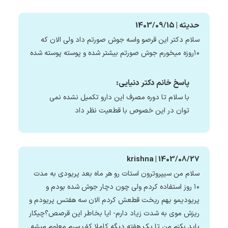
حدیثه | 1403/09/15
سلام دکتر این قرصو واسه جوش صورتم داد ولی الان که
۱۰روزه میخورم جوش صورتم بیشتر شده و پوسته پوسته شده
پاسخ خانم دکتر دنیایی:
با سلام تا دوره مصرف این دارو تکمیل نشده نمی
توان در این خصوص با قطعیت نظر داد
krishna | 1403/08/27
سلام من سیپروترون استات رو هر ماه بعد پریودی به مدت
۱۰ روز استفاده کردم ولی چون دچار جوش شده بودم و
پریودیمو بهم ریخت قطعش کردم الان سه هفتس پریودم و
ریزش موی به شدت زیاد دارم- ایا بخاطر این قرصص؟چیکار
باید بکنم من تا یک هفته دیگه کاملا کف سرم معلوم میشه