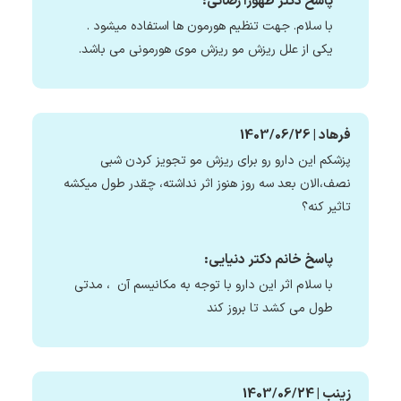
پاسخ دکتر طهورا رضائی:
با سلام. جهت تنظیم هورمون ها استفاده میشود .
یکی از علل ریزش مو ریزش موی هورمونی می باشد.
فرهاد | 1403/06/26
پزشکم‌ این دارو رو برای ریزش مو تجویز کردن شبی
نصف،الان بعد سه روز هنوز اثر نداشته، چقدر طول میکشه
تاثیر کنه؟
پاسخ خانم دکتر دنیایی:
با سلام اثر این دارو با توجه به مکانیسم آن ، مدتی
طول می کشد تا بروز کند
زینب | 1403/06/24