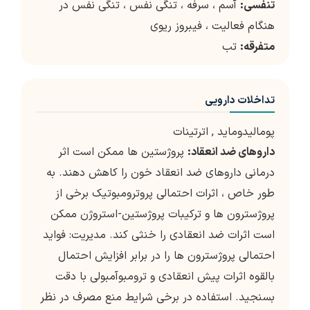
تنفسی:
آسم ، سرفه ، تنگی نفس ، تنگی نفس در
هنگام فعالیت ، فیبروز ریوی
متفرقه:
تب
تداخلات دارویی
پومالیدوماید
,
اترتینات
داروهای ضد انعقاد:
پروژستین ها ممکن است اثر
درمانی داروهای ضد انعقاد خون را کاهش دهند. به
طور خاص ، اثرات احتمالی پروترومبوتیک برخی از
پروژسترون ها و ترکیبات پروژستین-استروژن ممکن
است اثرات ضد انعقادی را خنثی کند. مدیریت: فواید
احتمالی پروژسترون ها را در برابر افزایش احتمال
بالقوه اثرات پیش انعقادی و ترومبوآمبولی با دقت
بسنجید. استفاده در برخی شرایط منع مصرف در نظر