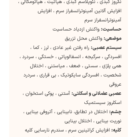
نکروز کبدی ، نئوپلاسم کبدی ، هپاتیت ، هپاتومگالی ،
افزایش آلانین آمینوترانسفراز سرم ، افزایش
آمینوترانسفراز سرم
حساسیت:
واکنش ازدیاد حساسیت
موضعی:
واکنش محل تزریق
سیستم عصبی:
راه رفتن غیر عادی ، لرز ، کما ،
افسردگی ، سرگیجه ، انسفالوپاتی ، خستگی ، سردرد ،
همی پلژی ، سستی ، ضعف ، میاستنی ، اختلال
شخصیت ، افسردگی سایکوتیک ، بی قراری ، سردرد
عروقی
عصبی عضلانی و اسکلتی:
آستنی ، پوکی استخوان ،
اسکلروز سیستمیک
چشم:
اختلال در تطابق، نابینایی ، آتروفی بینایی ،
نوریت بینایی ، اختلال بینایی
کلیه:
افزایش کراتینین سرم ، سندرم نارسایی کلیه