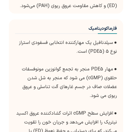
(ED) و کاهش مقاومت عروق ریوی (PAH) می‌شود.
فارماکودینامیک
●
سیلدنافیل یک مهارکننده انتخابی فسفودی استراز
نوع 5 (PDE5) است.
●
مهار PDE5 منجر به تجمع گوانوزین مونوفسفات
حلقوی (cGMP) می شود که منجر به شل شدن
عضلات صاف در جسم غارهای آلت تناسلی و عروق
ریوی می شود.
●
افزایش سطح cGMP اثرات گشادکننده عروق اکسید
نیتریک را افزایش می‌دهد و جریان خون را تقویت
می‌کند، که برای دستیابی و حفظ نعوظ (ED) یا