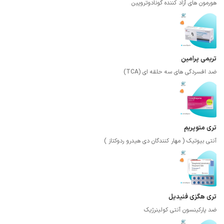
هورمون های آزاد کننده گونادوتروپین
تریمی پرامین
ضد افسردگی های سه حلقه ای (TCA)
تری متوپریم
آنتی بیوتیک ( مهار کنندگان دی هیدرو ردوکتاز )
تری هگزی فنیدیل
ضد پارکینسون آنتی کولینرژیک