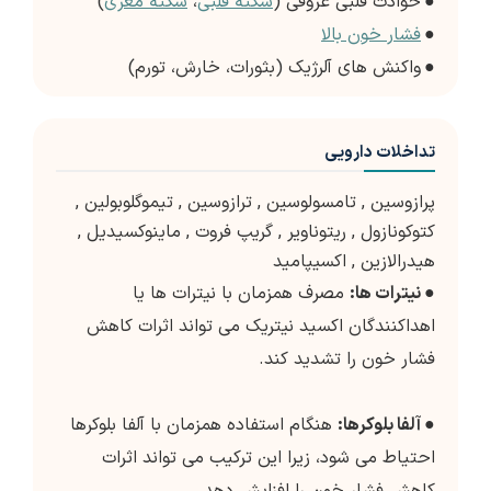
●
حوادث قلبی عروقی (
سکته قلبی
،
سکته مغزی
)
●
فشار خون بالا
●
واکنش های آلرژیک (بثورات، خارش، تورم)
تداخلات دارویی
پرازوسین
,
تامسولوسین
,
ترازوسین
,
تیموگلوبولین
,
کتوکونازول
,
ریتوناویر
,
گریپ فروت
,
ماینوکسیدیل
,
هیدرالازین
,
اکسیپامید
●
نیترات ها:
مصرف همزمان با نیترات ها یا
اهداکنندگان اکسید نیتریک می تواند اثرات کاهش
فشار خون را تشدید کند.
●
آلفا بلوکرها:
هنگام استفاده همزمان با آلفا بلوکرها
احتیاط می شود، زیرا این ترکیب می تواند اثرات