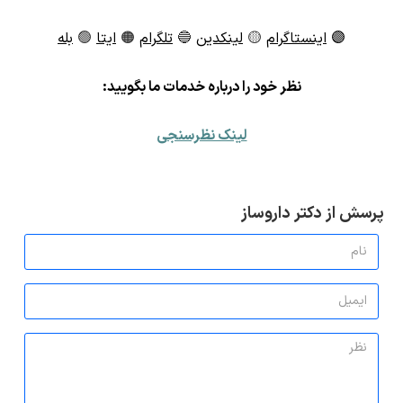
🟣
اینستاگرام
🟡
لینکدین
🔵
تلگرام
🟠
ایتا
🟢
بله
ن
ظر خود را درباره خدمات ما بگویید:
لینک نظرسنجی
پرسش از دکتر داروساز