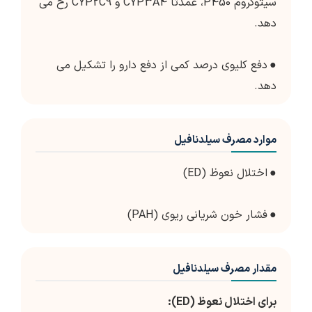
سیتوکروم P450، عمدتاً CYP3A4 و CYP2C9 رخ می
دهد.
●
دفع کلیوی درصد کمی از دفع دارو را تشکیل می
دهد.
موارد مصرف سیلدنافیل
●
اختلال نعوظ (ED)
●
فشار خون شریانی ریوی (PAH)
مقدار مصرف سیلدنافیل
برای اختلال نعوظ (ED):