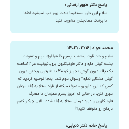
پاسخ دکتر طهورا رضائی:
سلام این دارو مستقیما باعث بروز تب نمیشود لطفا
با پزشک معالجتان مشورت کنید
محمد جواد | 1403/03/16
سلام و خدا قوت ببخشید پسرم ظاهرا لوزه سوم و عفونت
پشت گوش داره و دکتر فلوتیکازون پروپائیونیت هر 12ساعت
یک پاف درون گوش تجویز کرده؟! به نظرتون ریختن درون
گوش مشکلی نداره؟ وسوال دوم شما اینجا توصیه کردید که
کسی که این دارو رو مصرف میکنه از افراد مبتلا به آبله مرغان
دوری کنن، در حالی که امروز پسرم همزمان با مصرف
فلوتیکازون و دوره درمان مبتلا به آبله شده... الان چیکار کنیم
درمان رو متوقف کنیم؟!
پاسخ خانم دکتر دنیایی: