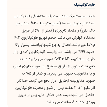
فارماکوکینتیک
جذب سیستمیک مقدار مصرف استنشاقی فلوتیکازون
عمدتا از طریق ریه ها (بطور متوسط 30% مقدار هر
پاف دارو) و مقدار ناچیزی (کمتر از 1%) از طریق
دستگاه گوارش می باشد.حجم توزیع فلوتیکازون 4.2
L/kg می باشد.اتصال به پروتئینهایپلاسما بسیار بالا
حدود 99% می باشد.متابولیسم فلوتیکازون کبدی و از
طریق سیتوکروم CYP3A4 صورت می پذیرد.عمدتا
دفع فلوتیکازون از طریق مدفوع به صورت داروی اصلی
و یا متابولیت صورت می پذیرد. و کمتر از 5% به
صورت متابولیت ازطریق ادرار دفع می گردد. حداکثر
اثر دارو 1 تا 2 هفته پس از شروع مصرف فلوتیکازون
حاصل می شود.نیمه عمر حذفی دارو پس از تزریق
وریدی حدود 8 ساعت می باشد.