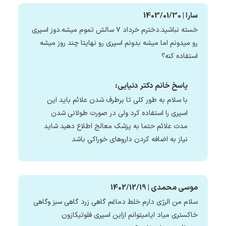
سارا | 1403/01/30
خسته نباشید.دخترم خرداد ۷ سالش تموم میشه.دوز اسپری
رو میدونم اما میشه بدونم اسپری رو نهایتا چند روز میشه
استفاده کنه؟
پاسخ خانم دکتر دنیایی:
با سلام به طور کلی تا برطرف شدن علائم باید این
اسپری را استفاده کرد ولی در صورت طولانی شدن
مدت علائم حتما به پزشک معالج اطلاع دهید شاید
نیاز به اضافه کردن داروهای خوراکی باشد
موسی محمدی | 1402/12/19
سلام من الرژی دارم خلط دماغم گاهی زرد گاهی سبز وگاهی
خاکستری میاد ایامیتوانم ازاین اسپری فلوتیکازون