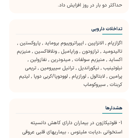
حداکثر دو بار در روز افزایش داد.
تداخلات دارویی
اگزازپام
,
الانزاپین
,
ایپراتروپیوم بروماید
,
پاروکستین
,
تالیدومید
,
ترازودون
,
وراپامیل
,
ونلافاکسین
,
منیزیم
اکساید
,
منیزیم سولفات
,
میدودرین
,
نفازولین
,
نیلوتینیب
,
نیکوراندیل
,
ترانیل سیپرومین
,
تریمی
پرامین
,
لابتالول
,
لورازپام
,
لوودوپا/کربی دوپا
,
لیتیم
کربنات
,
سیروکوماب
هشدارها
1- فلوتیکازون در بیماران دارای کاهش دانسیته
استخوانی ،دیابت ملیتوس ، بیماریهای قلبی عروقی