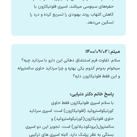
حفره‌های سینوسی میباشد، اسپری فلوتیکازون با
کاهش التهاب روند بهبودی را تسریع کرده و درد را
تسکین می‌دهد.
میثم | 1400/09/02
سلام. تفاوت فرم استنشاق دهانی این دارو با سرتاید چیه؟
میخوام بدونم کدوم یکی بهتره و چرا سرتاید حاوی سالمتروله
و این فقط فلوتیکازون داره؟
پاسخ خانم دکتر دنیایی:
با سلام اسپری فلوتیکازون فقط حاوی
کورتیکواستروئید (فلوتیکازون) است. اسپری سرتاید
حاوی فلوتیکازون(کورتیکواستروئید) و
سالمترول(برونکودیلاتور) است. تجویز این دو اسپری
بستگی به نظر پزشک دارد. البته اسپری های ترکیبی