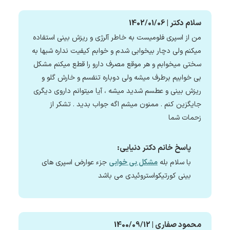
سلام دکتر | 1402/01/06
من از اسپری فلومیست به خاطر آلرژی و ریزش بینی استفاده
میکنم ولی دچار بیخوابی شدم و خوابم کیفیت نداره شبها به
سختی میخوابم و هر موقع مصرف دارو را قطع میکنم مشکل
بی خوابیم برطرف میشه ولی دوباره تنفسم و خارش گلو و
ریزش بینی و عطسم شدید میشه ، آیا میتوانم داروی دیگری
جایگزین کنم . ممنون میشم اگه جواب بدید . تشکر از
زحمات شما
پاسخ خانم دکتر دنیایی:
با سلام بله
مشکل بی خوابی
جزء عوارض اسپری های
بینی کورتیکواستروئیدی می باشد
محمود صفاری | 1400/09/12