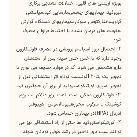
بویژه آریتمی های قلبی، اختلالات تشنجی،پرکاری
تیروئید، بیماریهای چشمی،نارسایی کبد،میاستنی
گراویسانفارکتوس میوکارد،بیماریهای دستگاه گوارش
،عفونت های درمان نشده با احتیاط فراوان مصرف
شود..
2- احتمال بروز اسپاسم برونشی در مصرف فلوتیکازون
وجود دارد که با خس خس سینه پس از استنشاق
دارو مشخص می شود. که در موارد خفیف می توان با
تجویز یک بتا-2 آگونیست کوتاه اثر استنشاقی قبل از
تجویز اسپری کورتیکواستروئید از بروز آن جلوگیری کرد.
3- فلوتیکازون ممکن است باعث بروز علائم سندروم
کوشینگ یا سرکوب محورهیپوتالاموس -هیپوفیز-
آدرنال (HPA)در بیماران حساس شود.
4- کورتیکواستروئید ها حتی از راه استنشاقی نیز می
توانند سبب بروز تاخیر در رشد طولی کودکان شوند.