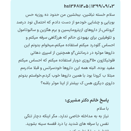
hs13681205 | 1399/09/03
سلام خسته نباشین، ببخشین من حدود ده روزیه حس
بویایی و چشایی خودمو از دست دادم که احتمال نود درصد
کروناس،از داروهای ازیترومایسین و برم هگزین و سالبوتامول
و تئوفیلین برای بهبودی حالم که هرزگاهی سرفه میکنم و
احساس گلودرد میکنم استفاده میکنم،میخوام بدونم این
داروها موثره در درمانش؟و همچنین از اسپری دهانی
فلوتیکازون ۲۵۰روزی دوبار استفاده میکنم که احساس میکنم
مفید بوده، البته همه این داروها خودسرانس و قبلا مادرمم
مبتلا ب کرونا بود با همین داروها خوب کردم،خواستم بدونم
داروی دیگری هس ک بیشتر از اینا موثر باشه؟
پاسخ خانم دکتر مشیری:
با سلام
نیاز به به مداخله خاصی ندارد، مگر اینکه دچار تنگی
نفس یا سرفه های شدید یا درد قفسه سینه بشوید.