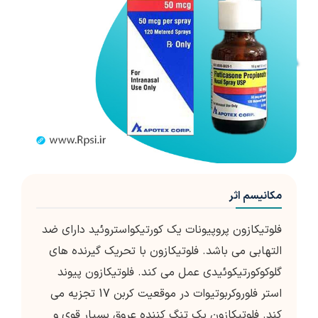
مکانیسم اثر
فلوتیکازون پروپیونات یک کورتیکواستروئید دارای ضد
التهابی می باشد. فلوتیکازون با تحریک گیرنده های
گلوکوکورتیکوئیدی عمل می کند. فلوتیکازون پیوند
استر فلوروکربوتیوات در موقعیت کربن 17 تجزیه می
کند. فلوتیکازون یک تنگ کننده عروق بسیار قوی و