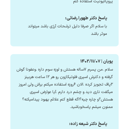
پروپائیونیت استفاده کنم
پاسخ دکتر طهورا رضائی:
با سلام اگر صرفا دلیل ترشحات آرژی باشد میتواند
موثر باشد
پویان | 1402/11/07
سلام .من پسرم ۷ساله هستش و لوزه سوم داره .وعفونا گوش
گرفته و دکترش اسپری فلوتیکازون رو هر ۱۲ ساعت هربینز
۲پاف تجویز کرده .الان ۶روزه استفاده میکنم براش ولی امروز
میگفت ناری دید و چشم درد دارم .آیا عوارض اسپری
هستش؟و چاره چیه؟اگه قطع کنم علائم بهبود پیدامیکنه؟
ممنون میشم پاسخوباشید.
پاسخ دکتر شیعه زاده: