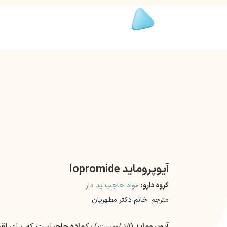
آیوپروماید Iopromide
گروه دارو:
مواد حاجب ید دار
مترجم:
خانم دکتر مطهریان
آیوپروماید
(
التراویست
)
یک
ماده حاجب
است که برای اقدا