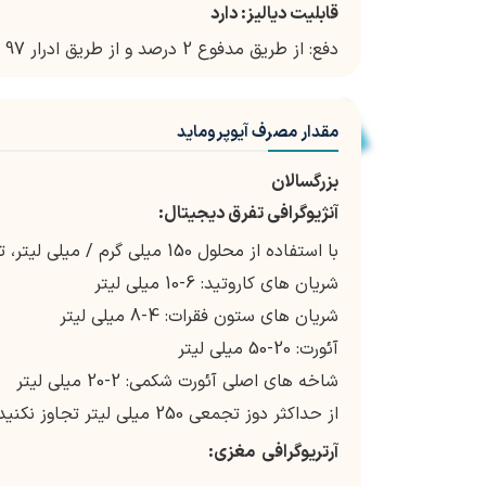
قابلیت دیالیز: دارد
دفع: از طریق مدفوع 2 درصد و از طریق ادرار 97 درصد بدون تغییر دفع می شود
مقدار مصرف آیوپروماید
بزرگسالان
آنژیوگرافی تفرق دیجیتال:
با استفاده از محلول 150 میلی گرم / میلی لیتر، تزریق تک دوز داخل شریانی
شریان های کاروتید: 6-10 میلی لیتر
شریان های ستون فقرات: 4-8 میلی لیتر
آئورت: 20-50 میلی لیتر
شاخه های اصلی آئورت شکمی: 2-20 میلی لیتر
از حداکثر دوز تجمعی 250 میلی لیتر تجاوز نکنید
آرتریوگرافی
مغزی: