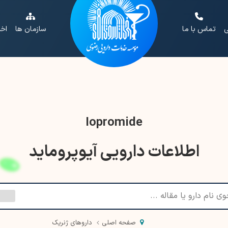
ی
تماس با ما
سازمان ها
اخب
Iopromide
اطلاعات دارویی آیوپروماید
صفحه اصلی
داروهای ژنریک