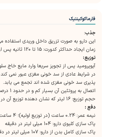
فارماکوکینتیک
جذب
:
این دارو به صورت تزریق داخل وریدی استفاده می شود و فر
زمان ایجاد حداکثر کدورت: 15 تا 120 ثانیه پس از تزریق
توزیع:
آیوپرومید پس از تجویز سریعا وارد مایع خاج سل
در شرایط عادی از سد خونی مغزی عبور نمی کند 
پذیری سد خونی مغزی شده اند تجمع می یابد.
اتصال به پروتئین آن بسیار کم و در حدود 1 درصد است.
حجم توزیع: 16 لیتر که نشان دهنده توزیع آن در فضای خارج سلولی است
دفع :
نیمه عمر: 0.24 ساعت (در توزیع اولیه)؛ 4 ساعت (حذف اصلی )؛ 6.2 ساعت (دفع کامل)
پاک سازی کلیوی دارو: 104 میلی لیتر در دقیقه
پاک سازی کامل بدن از دارو: 107 میلی لیتر در دقیقه