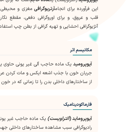
این فرآورده برای انجام
آرتریوگرافی
مغزی و محیطی، آ
قلب و عروق، و برای اوروگرافی دفعی، مقطع نگاری 
آنژیوگرافی احشایی و تهیه گرافی از بطن چپ استفاد
مکانیسم اثر
آیوپرومید
یک ماده حاجب آلی غیر یونی حاوی ید ب
جریان خون با جذب اشعه ایکس و مات کردن عرو
از ساختارهای داخلی بدن را تا زمانی که در خون
فارماکودینامیک
آیوپروماید (
التراویست
)
رادیوگرافی سبب مشاهده ساختارهای داخلی جهت 