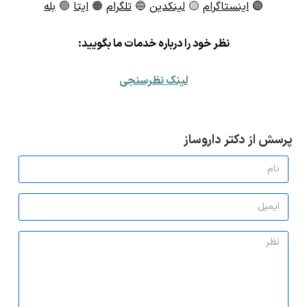
🟣
اینستاگرام
🟡
لینکدین
🔵
تلگرام
🟠
ایتا
🟢
بله
ن
ظر خود را درباره خدمات ما بگویید:
لینک نظرسنجی
پرسش از دکتر داروساز