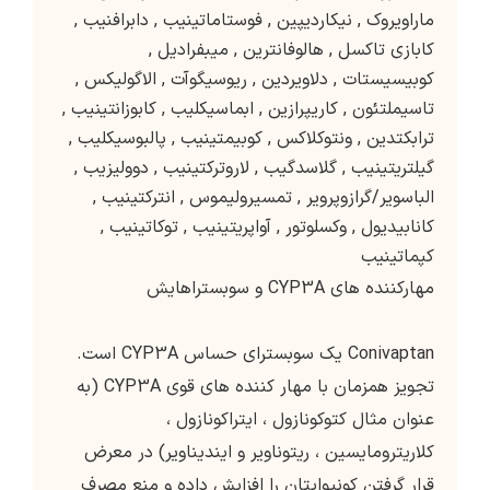
ماراویروک
,
نیکاردیپین
,
فوستاماتینیب
,
دابرافنیب
,
کابازی تاکسل
,
هالوفانترین
,
میبفرادیل
,
کوبیسیستات
,
دلاویردین
,
ریوسیگوآت
,
الاگولیکس
,
تاسیملتئون
,
کاریپرازین
,
ابماسیکلیب
,
کابوزانتینیب
,
ترابکتدین
,
ونتوکلاکس
,
کوبیمتینیب
,
پالبوسیکلیب
,
گیلتریتینیب
,
گلاسدگیب
,
لاروترکتینیب
,
دوولیزیب
,
الباسویر/گرازوپرویر
,
تمسیرولیموس
,
انترکتینیب
,
کانابیدیول
,
وکسلوتور
,
آواپریتینیب
,
توکاتینیب
,
کپماتینیب
مهارکننده های CYP3A و سوبستراهایش
Conivaptan یک سوبسترای حساس CYP3A است.
تجویز همزمان با مهار کننده های قوی CYP3A (به
عنوان مثال کتوکونازول ، ایتراکونازول ،
کلاریترومایسین ، ریتوناویر و ایندیناویر) در معرض
قرار گرفتن کونیواپتان را افزایش داده و منع مصرف