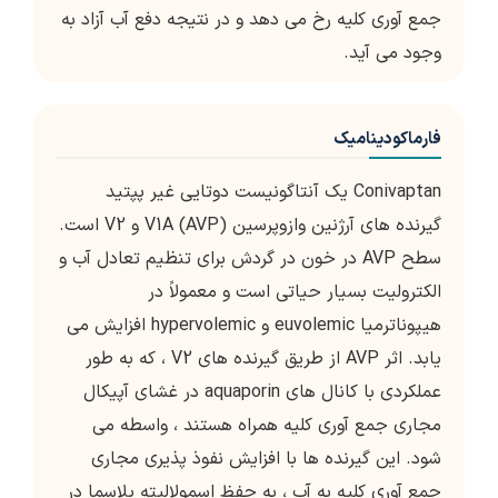
جمع آوری کلیه رخ می دهد و در نتیجه دفع آب آزاد به
وجود می آید.
فارماکودینامیک
Conivaptan یک آنتاگونیست دوتایی غیر پپتید
گیرنده های آرژنین وازوپرسین (AVP) V1A و V2 است.
سطح AVP در خون در گردش برای تنظیم تعادل آب و
الکترولیت بسیار حیاتی است و معمولاً در
هیپوناترمیا euvolemic و hypervolemic افزایش می
یابد. اثر AVP از طریق گیرنده های V2 ، که به طور
عملکردی با کانال های aquaporin در غشای آپیکال
مجاری جمع آوری کلیه همراه هستند ، واسطه می
شود. این گیرنده ها با افزایش نفوذ پذیری مجاری
جمع آوری کلیه به آب ، به حفظ اسمولالیته پلاسما در