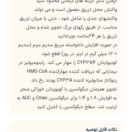
گرفتن سایر گزینه های درمانی محدود کنید
واکنش محل تزریق معمول است و می تواند
واکنشهای جدی را شامل شود ، حتی با میزان تزریق
مناسب. از طریق رگهای بزرگ تجویز شده و محل
تزریق را هر 24ساعت بچرخانید
در صورت افزایش ناخواسته سریع سدیم سرم (سدیم
> 12 میلی گرم در لیتر در روز) قطع شود.
کونیواپتان CYP3A4 را مهار می کند. رابدومیولیز در
بیمارانی که دریافت کننده مهارکننده HMG-CoA
ردوکتاز متابولیزه کننده CYP3A بودند رخ داد.
تجویز همزمان دیگوکسین با کویوپتان خوراکی منجر
به افزایش 1.8 و 1.4 برابر دیگوکسین Cmax و AUC به
ترتیب شد. سطح دیگوکسین را کنترل کنید
نکات قابل توصیه