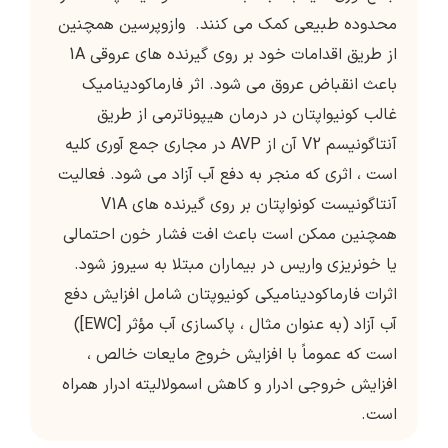
محدوده طبیعی کمک می کنند. وازوپرسین همچنین
از طریق اقدامات خود بر روی گیرنده های عروقی 1A
باعث انقباض عروق می شود. اثر فارماکودینامیک
غالب کونیواپتان در درمان هیپوناترمی از طریق
آنتاگونیسم V2 آن از AVP در مجاری جمع آوری کلیه
است ، اثری که منجر به دفع آب آزاد می شود. فعالیت
آنتاگونیست کونواپتان بر روی گیرنده های V1A
همچنین ممکن است باعث افت فشار خون احتمالی
یا خونریزی واریس در بیماران مبتلا به سیروز شود.
اثرات فارماکودینامیکی کونیوپتان شامل افزایش دفع
آب آزاد (به عنوان مثال ، پاکسازی آب مؤثر [EWC])
است که عموماً با افزایش خروج مایعات خالص ،
افزایش خروجی ادرار و کاهش اسمولالیته ادرار همراه
است.