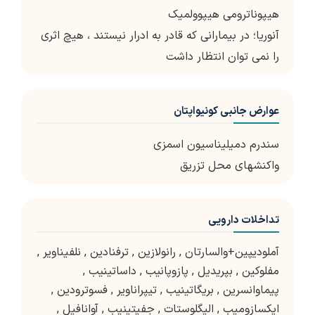
هیپوناترومی هیپوولمیک
آنوریا؛ در بیمارانی که قادر به ادرار نیستند ، هیچ اثری
را نمی توان انتظار داشت
عوارض جانبی کونیواپتان
سندرم دمیلیناسیون اسمزی
واکنشهای محل تزریق
تداخلات دارویی
آملودیپین+والسارتان
,
رانولازین
,
ترفنادین
,
نلفیناویر
,
مفلوکین
,
بپریدیل
,
پازوپانیب
,
داساتینیب
,
پیماوانسرین
,
بریگاتینیب
,
تیپراناویر
,
فسوترودین
,
ایکسازومیب
,
الیگلوستات
,
جفیتینیب
,
آوانافیل
,