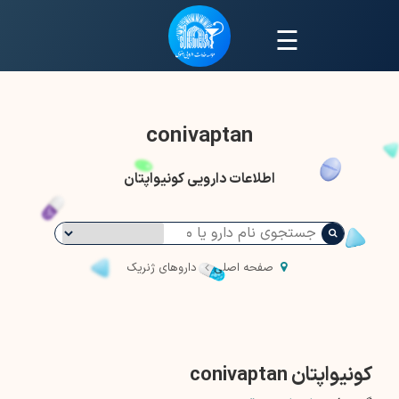
☰
conivaptan
اطلاعات دارویی کونیواپتان
صفحه اصلی
داروهای ژنریک
کونیواپتان conivaptan