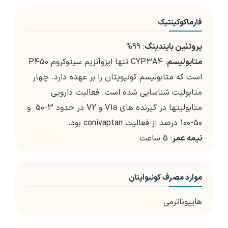
فارماکوکینتیک
پروتئین بایندینگ
: 99%
متابولیسم
: CYP3A4 تنها ایزوآنزیم سیتوکروم P450
است که متابولیسم کونیوپتان را بر عهده دارد. چهار
متابولیت شناسایی شده است. فعالیت دارویی
متابولیتها در گیرنده های V1a و V2 در حدود 3-50 و
50-100 درصد از فعالیت conivaptan بود.
نیمه عمر
: 5 ساعت
موارد مصرف کونیواپتان
هایپوناترمی