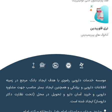
ضد پارکینسون آنتی کولینرژیک
تری فلوریدین
آنالوگ های پیریمیدینی
موسسه خدمات دارویی رضوی با هدف ایجاد بانک مرجع در زمینه
اطلاعات دارویی و پزشکی و همچنین ایجاد بستر مناسب جهت مشاوره
دارویی و خرید آسان دارو و تحویل در محل (تحت نظارت دکتر
داروساز) ایجاد شده است.
مشهد, میدان بیمارستان امام رضا , داروخانه مرکزی امام