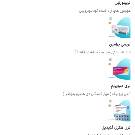
تریپتورلین
هورمون های آزاد کننده گونادوتروپین
تریمی پرامین
ضد افسردگی های سه حلقه ای (TCA)
تری متوپریم
آنتی بیوتیک ( مهار کنندگان دی هیدرو ردوکتاز )
تری هگزی فنیدیل