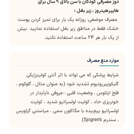
دوز مصرفی کودکان با سن بالای 9 سال برای
هایپرهیدروز ، زیر بغل :
مصرف موضعی: روزانه یک بار برای تمیز کردن پوست
خشک فقط در مناطق زیر بغل استفاده نمایید. بیش
از یک بار هر 24 ساعت استفاده نکنید.
موارد منع مصرف
شرایط پزشکی که می تواند با اثر آنتی کولینرژیکی
گلیکوپیررونیوم تشدید شود (به عنوان مثال ، گلوکوم ،
فلج ایلئوس ، وضعیت قلبی –عروقی ناپایدار در
خونریزی حاد ، کولیت اولسراتیو شدید ، کولیت
اولسراتیو پیچیده با مگاکلون سمی ، میاستنی گراویس
، سندرم Sjögren's)