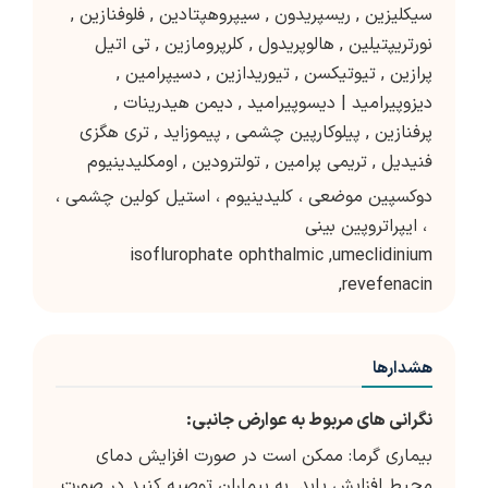
سیکلیزین
,
ریسپریدون
,
سیپروهپتادین
,
فلوفنازین
,
نورتریپتیلین
,
هالوپریدول
,
کلرپرومازین
,
تی اتیل
پرازین
,
تیوتیکسن
,
تیوریدازین
,
دسیپرامین
,
دیزوپیرامید | دیسوپیرامید
,
دیمن هیدرینات
,
پرفنازین
,
پیلوکارپین چشمی
,
پیموزاید
,
تری هگزی
فنیدیل
,
تریمی پرامین
,
تولترودین
,
اومکلیدینیوم
دوکسپین موضعی ، کلیدینیوم ، استیل کولین چشمی ،
ایپراتروپین بینی ،
isoflurophate ophthalmic ,umeclidinium
,revefenacin
هشدارها
نگرانی های مربوط به عوارض جانبی:
بیماری گرما: ممکن است در صورت افزایش دمای
محیط افزایش یابد. به بیماران توصیه کنید در صورت