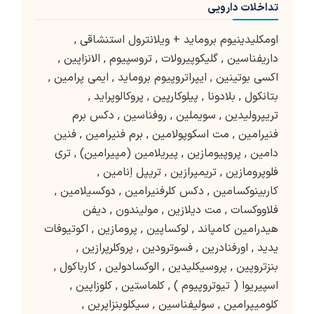
تداخلات دارویی
اومکلیدینیوم بروماید + ویلانترول استنشاقی
,
داریفناسین
,
گلیکوپیرولات
,
تروسپیوم
,
الانزاپین
,
اکسی بوتینین
,
ایپراتروپیوم بروماید
,
ایمی پرامین
,
بتانکول
,
بلادونا
,
پیلوکارپین
,
پروکالوپراید
,
تریپرولیدین
,
سویملین
,
روفناسین
,
دکس برم
فنیرامین
,
مت اسکوپولامین
,
برم فنیرامین
,
فنین
دامین
,
پروپیومازین
,
پیریلامین (مپیرامین)
,
تری
فلوپرومازین
,
تریمپرازین
,
تریپل اِنامین
,
کاربینوکسامین
,
دکس کلرفنیرامین
,
دوکسیلامین
,
فلاووکسات
,
مت دیلازین
,
مولیندون
,
دیفن
هیدرامین کامپاند
,
لوکساپین
,
پرومازین
,
اکوتیوفات
یدید
,
اورفنادرین
,
فسوترودین
,
پروکلرپرازین
,
بنزتروپین
,
پروسیکلیدین
,
الوکسادولین
,
کارباکول
,
اسپیریوا ( تیوتروپیوم )
,
کلماستین
,
کلوزاپین
,
کلومیپرامین
,
سولیفناسین
,
سیکلوبنزاپرین
,