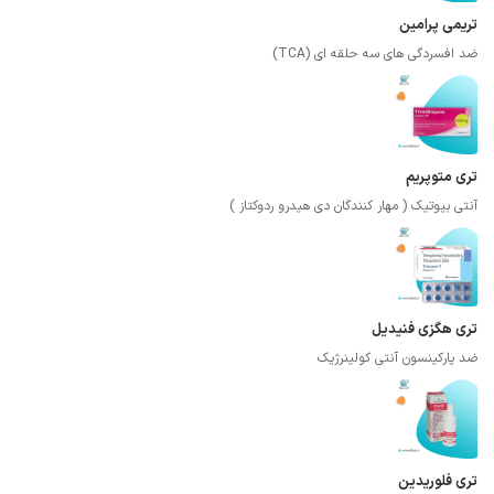
تریمی پرامین
ضد افسردگی های سه حلقه ای (TCA)
تری متوپریم
آنتی بیوتیک ( مهار کنندگان دی هیدرو ردوکتاز )
تری هگزی فنیدیل
ضد پارکینسون آنتی کولینرژیک
تری فلوریدین