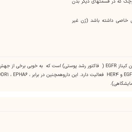
وچك كه در قسمتهای دیگر بدن
ی خاصی داشته باشد (ژن غیر
این دارو یک مهار کننده غیر قابل برگشت تیروزین کیناز EGFR ( فاکتور رشد پوستی) است که به خوبی برخی از جه
های فعال کننده EGFR برعلیه EGFR / HER1 ، HER2 و HER4 فعالیت دارد. این داروهمچنین در برابر ، EPHA6