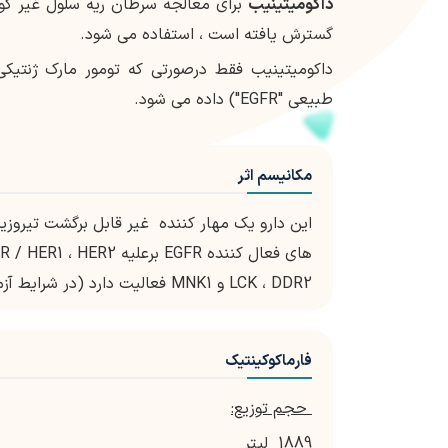
داکومیتینیب
برای معالجه سرطان ریه سلول غیر ك
گسترش یافته است ، استفاده می شود.
داکومیتینیب فقط درصورتی که تومور مارک ژنتیک
طبیعی "EGFR") داده می شود.
مکانیسم اثر
LCK ، DDR2 و MNK1 فعالیت دارد (در شرایط آزمایشگاهی).
فارماکوکینتیک
حجم توزیع:
1889 لیتر