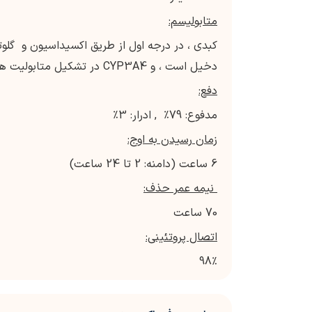
متابولیسم:
دخیل است ، و CYP3A4 در تشکیل متابولیت های اکسیداتیونی جزئی کمک می کند.
دفع:
مدفوع: 79٪ , ادرار: 3٪
زمان رسیدن به اوج:
6 ساعت (دامنه: 2 تا 24 ساعت)
نیمه عمر حذف:
70 ساعت
اتصال پروتئینی:
98٪