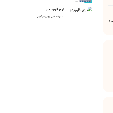
تری فلوریدین
آنالوگ های پیریمیدینی
 جانشینی در اگزون 21 L858R گیرنده