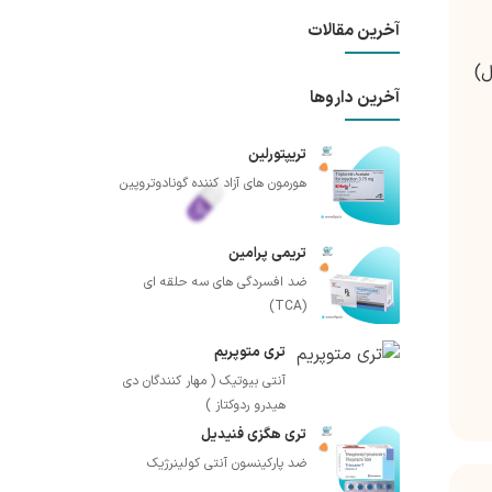
آخرین مقالات
یل O-desmethyl dacomitinib (فعال)
آخرین داروها
تریپتورلین
هورمون های آزاد کننده گونادوتروپین
تریمی پرامین
ضد افسردگی های سه حلقه ای
(TCA)
تری متوپریم
آنتی بیوتیک ( مهار کنندگان دی
هیدرو ردوکتاز )
تری هگزی فنیدیل
ضد پارکینسون آنتی کولینرژیک