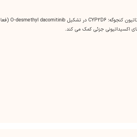
کبدی ، در درجه اول از طریق اکسیداسیون و گلوتاتیون کنجوگه؛ CYP2D6 در تشک