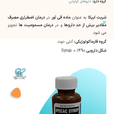
گروه دارو:
داروهای گوارشی
شربت ايپكا
به عنوان
ماده قي آور
در
درمان اضطراری مصرف
مقادير بيش از حد داروها
و در
درمان مسموميت ها
تجويز
مي شود.
گروه فارماکولوژیکی:
آنتی دوت
شکل دارویی :
Syrup: 0.14%