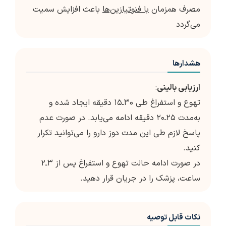
مصرف همزمان
با فنوتیازین‌ها
باعث افزایش سمیت
می‌گردد
هشدارها
ارزيابى باليني
:
تهوع و استفراغ طى ۳۰ـ۱۵ دقيقه ايجاد شده و
به‌مدت ۲۵ـ۲۰ دقيقه ادامه مي‌يابد. در صورت عدم
پاسخ لازم طى اين مدت دوز دارو را مي‌توانيد تکرار
کنيد.
در صورت ادامه حالت تهوع و استفراغ پس از ۳ـ۲
ساعت، پزشک را در جريان قرار دهيد.
نکات قابل توصیه