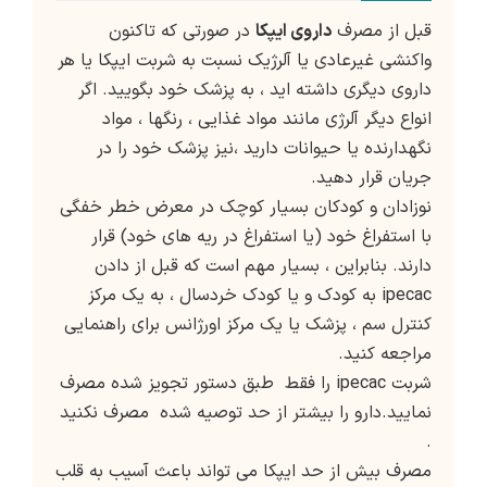
قبل از مصرف
داروی ایپکا
در صورتی که تاکنون
واکنشی غیرعادی یا آلرژیک نسبت به شربت ایپکا یا هر
داروی دیگری داشته اید ، به پزشک خود بگویید. اگر
انواع دیگر آلرژی مانند مواد غذایی ، رنگها ، مواد
نگهدارنده یا حیوانات دارید ،نیز پزشک خود را در
جریان قرار دهید.
نوزادان و كودكان بسیار كوچك در معرض خطر خفگی
با استفراغ خود (یا استفراغ در ریه های خود) قرار
دارند. بنابراین ، بسیار مهم است که قبل از دادن
ipecac به کودک و یا کودک خردسال ، به یک مرکز
کنترل سم ، پزشک یا یک مرکز اورژانس برای راهنمایی
مراجعه کنید.
شربت ipecac را فقط طبق دستور تجویز شده مصرف
نمایید.دارو را بیشتر از حد توصیه شده مصرف نکنید
.
مصرف بیش از حد ایپکا می تواند باعث آسیب به قلب