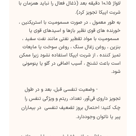
لاواژ ۱۵ـ۱۰ دقيقه بعد (ذغال فعال را نبايد همزمان با
شربت اپيکا تجويز کرد).
به طور معمول ، در صورت مسمومیت با استریکنین ،
خورنده های قوی نظیر بازها و اسیدهای قوی یا
مسمومیت با مواد تقطیر نفتی مانند نفت سفید ،
بنزین ، روغن زغال سنگ ، روغن سوخت یا مایعات
تمیز کننده ، از شربت ایپکا استفاده نشود زیرا ممکن
است باعث تشنج ، آسیب اضافی در گلو یا پنومونی
شود.
- وضعيت تنفسى قبل، بعد و در طول
تجويز داروى قي‌آور، تعداد، ريتم و ويژگى تنفس را
چک کنيد؛ احتمال بروز تضعیف تنفسی در بيماران
پير يا ناتوان وجوددارد.