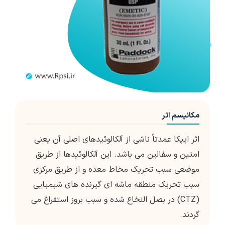
مکانیسم اثر
اثر ايپكا عمدتاً ناشي از آلكالوئيدهای اصلي آن يعني
امتين و سفالين مي باشد. اين آلكالوئيدها از طريق
موضعي سبب تحريك مخاط معده و از طريق مركزی
سبب تحريك منطقه ماشه اي گيرنده هاي شيميايي
(CTZ) در بصل النخاع شده و سبب بروز استفراغ مي
گردند.