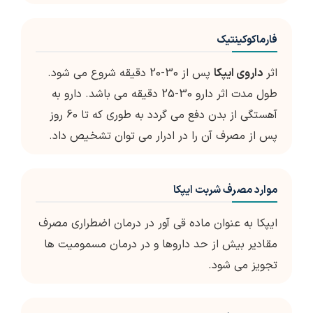
فارماکوکینتیک
اثر
داروی ایپکا
پس از 30-20 دقيقه شروع مي شود.
طول مدت اثر دارو 30-25 دقيقه مي باشد. دارو به
آهستگي از بدن دفع مي گردد به طوري كه تا 60 روز
پس از مصرف آن را در ادرار مي توان تشخيص داد.
موارد مصرف شربت ایپکا
ايپكا به عنوان ماده قي آور در درمان اضطراري مصرف
مقادير بيش از حد داروها و در درمان مسموميت ها
تجويز مي شود.