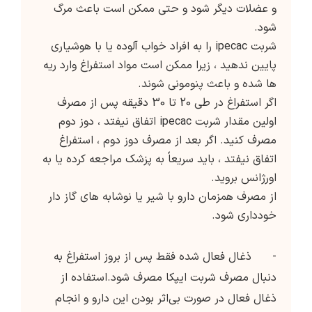
و عضلات دیگر شود و حتی ممکن است باعث مرگ
شود.
شربت ipecac را به افراد خواب آلوده یا با هوشیاری
پایین ندهید ، زیرا ممکن است مواد استفراغ وارد ریه
ها شده و باعث پنومونی شوند.
اگر استفراغ در طی 20 تا 30 دقیقه پس از مصرف
اولین مقدار شربت ipecac اتفاق نیفتد ، دوز دوم
مصرف کنید. اگر بعد از مصرف دوز دوم ، استفراغ
اتفاق نیفتد ، باید سریعاً به پزشک مراجعه کرده یا به
اورژانس بروید.
از مصرف همزمان دارو با شير يا نوشابه هاي گاز دار
خودداري شود.
- ذغال فعال شده فقط پس از بروز استفراغ به
دنبال مصرف شربت ايپكا مصرف شود.استفاده از
ذغال فعال در صورت بي‌اثر بودن اين دارو و انجام