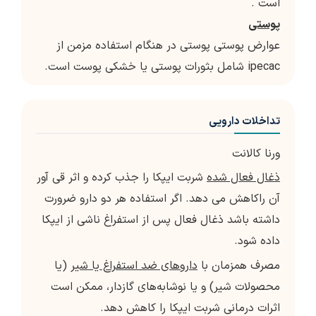
است .
پوستی
عوارض پوستی پوستی در هنگام استفاده مزمن از
ipecac شامل بثورات پوستی یا خشکی پوست است.
تداخلات دارویی
ورنا کالانت
ذغال فعال شده
شربت ايپكا را جذب كرده و اثر قي آور
آن راكاهش مي دهد. اگر استفاده هر دو دارو ضرورت
داشته باشد ذغال فعال پس از استفراغ ناشي از ايپكا
داده شود.
مصرف همزمان با
داروهای ضد استفراغ یا شیر
(یا
محصولات شیر) و یا نوشابه‌های گازدار، ممكن است
اثرات درمانی شربت ایپكا را كاهش دهد.