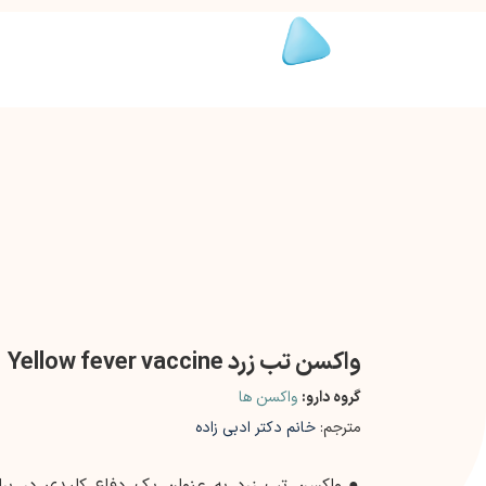
واکسن تب زرد Yellow fever vaccine
گروه دارو:
واکسن ها
مترجم:
خانم دکتر ادبی زاده
●
واکسن تب زرد به عنوان یک دفاع کلیدی در برا