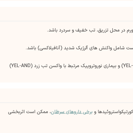
رم در محل تزریق، تب خفیف و سردرد باشد.
ت شامل واکنش های آلرژیک شدید (آنافیلاکسی) باشد.
بیماری احشایی مرتبط با واکسن تب زرد (YEL-AVD) و بیماری نوروتروپیک مرتبط با واکسن تب زرد (YEL-AND)
ورتیکواستروئیدها و
برخی داروهای سرطان
، ممکن است اثربخشی