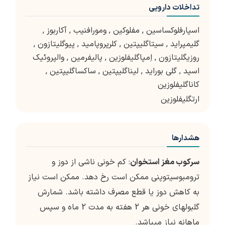
تداخلات دارویی
اسپارفلوکساسین
,
مفلوکین
,
ومورافنیب
,
آکاربوز
,
گلیمپراید
,
سیتاگلیپتین
,
کلرپروپامید
,
پیوگلیتازون
,
روزیگلیتازون
,
اِمپاگلیفلوزین
,
پالیفرمین
,
والپروئیک
اسید
,
گلی بوراید
,
لیناگلیپتین
,
ساکساگلیپتین
,
کاناگلیفلوزین
ارتگلیفلوزین
هشدارها
سرکوب مغز استخوان
: کم خونی ناشی از دوز و
ترومبوسیتوپنی ممکن است رخ دهد. ممکن است نیاز
به کاهش دوز یا قطع مصرف داشته باشد. شمارش
گلبولهای خونی هر 2 هفته به مدت 2 ماه و سپس
ماهانه نیاز میباشد.