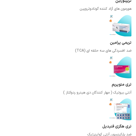
تریپتورلین
هورمون های آزاد کننده گونادوتروپین
تریمی پرامین
ضد افسردگی های سه حلقه ای (TCA)
تری متوپریم
آنتی بیوتیک ( مهار کنندگان دی هیدرو ردوکتاز )
تری هگزی فنیدیل
ضد پارکینسون آنتی کولینرژیک