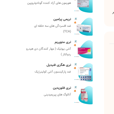
هورمون های آزاد کننده گونادوتروپین
ر
تریمی پرامین
ضد افسردگی های سه حلقه ای
(TCA)
تری متوپریم
آنتی بیوتیک ( مهار کنندگان دی هیدرو
ردوکتاز )
تری هگزی فنیدیل
ضد پارکینسون آنتی کولینرژیک
تری فلوریدین
آنالوگ های پیریمیدینی