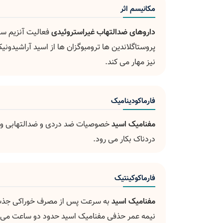
مکانیسم اثر
داروهای ضدالتهاب غیراستروئیدی
فعالیت آنزیم سی
پروستاگلاندین ها ترومبوگزان ها از اسید آراشیدون
نیز مهار می کند.
فارماکودینامیک
مفنامیک اسید
خصوصیات ضد دردی و ضدالتهابی و 
دردناک بکار می رود.
فارماکوکینتیک
مفنامیک اسید
به سرعت پس از مصرف خوراکی جذب می گردد. حداک