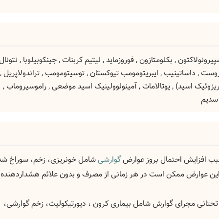
پیرونولاکتون
,
بکلومتازون
,
فوروزماید
,
لیتیم کربنات
,
جینکوبیلوبا
,
نتونال
روست
,
داساتینیب
,
ایبریتومومب تیوکستان
,
توسیتومومب
,
تراندولاپریل
,
ریزوئیک اسید)
,
یوتالامات
,
آمینولوولینیک اسید موضعی
,
راموسیروماب
,
 سدیم
گوارشی
شامل خونریزی، زخم، سوراخ ش
د.این عوارض ممکن است در هر زمانی از مصرف و بدون علائم هشداردهنده
یا تحتانی مجرای گوارش شامل بیماری کرون ، دیورتیکولیت، زخم گوارشی،