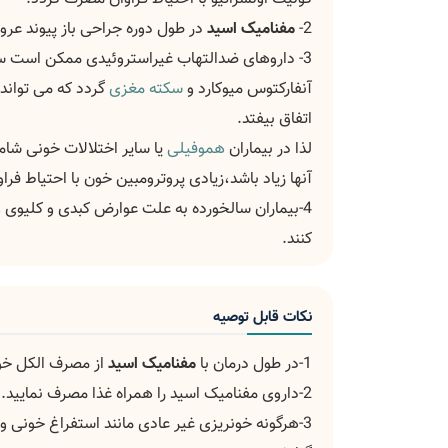
2-
مفنامیک اسید
در طول دوره جراحی باز پیوند عر
3- داروهای ضدالتهاب غیراستروئیدی ممکن است 
آنفارکتوس میوکارد و
سکته مغزی
گردد که می تواند
اتفاق بیفتد.
لذا در بیماران
هموفیلی
یا سایر اختلالات خونی شام
آنها زیاد باشد،زیادی پروترومبین خون با احتیاط فر
4-بیماران سالخورده به علت عوارض کبدی و کلیوی و بیماران دارای
کنند.
نکات قابل توصیه
1-در طول درمان با
مفنامیک اسید
از مصرف الکل خود
2-داروی مفنامیک اسید را همراه غذا مصرف نمایید.
3-هرگونه خونریزی غیر عادی مانند استفراغ خونی 