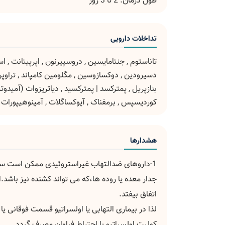
طول درمان: 2 تا 3 روز
تداخلات دارویی
تاناستوم
,
جنتامایسین
,
دروسپیرنون
,
اپرپیتانت
,
اس
دسیرودین
,
دوکسازوسین
,
مگلومین کامپاند
,
تراوپ
بنازپریل
,
پمترکسد | پمترکسید
,
دیاتریزوات (آمیدوت
کوردیسپس
,
برمفناک
,
آیوکساگلات
,
آمینوهیپورات
هشدارها
1-داروهای ضدالتهاب غیراستروئیدی ممکن است سبب افزایش احتمال بروز عوارض
جدار معده یا روده ها،که می تواند کشنده نیز باش
اتفاق بیفتد.
لذا در بیماری التهابی یا اولسراتیو قسمت فوقانی 
کولیت اولسراتیو با احتیاط فراوان مصرف گردد.