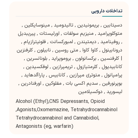
تداخلات دارویی
دسیتابین
,
بریمونیدین
,
تالیدومید
,
مینوسایکلین
,
متوکلوپرامید
,
منیزیم سولفات
,
اورلیستات
,
پیریبدیل
,
روفینامید
,
دیمتیندن
,
لمبورکسانت
,
فلونیترازپام
,
درونابینول
,
کاوا کاوا
,
متی روسین
,
نابیلون
,
کلرفنزین
| کلرفنسین
,
برکسانولون
,
بروموپراید
,
بلونانسرین
,
کانابیدیول
,
کلرمتیازول
,
تریمپرازین
,
لوفکسیدین
,
پرامپانول
,
متوتری مپرازین
,
کانابیس
,
پاراآلدهاید
,
بوپرنورفین
,
سدیم اکسی بات
,
مفلوکین
,
اورفنادرین
,
لیسورید
,
دوکسیلامین
Alcohol (Ethyl),CNS Depressants, Opioid
Agonists,Oxomemazine, Tetrahydrocannabinol,
Tetrahydrocannabinol and Cannabidiol,
Antagonists (eg, warfarin)