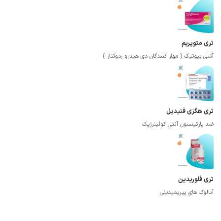
تری متوپریم
آنتی بیوتیک ( مهار کنندگان دی هیدرو ردوکتاز )
تری هگزی فنیدیل
ضد پارکینسون آنتی کولینرژیک
تری فلوریدین
آنالوگ های پیریمیدینی