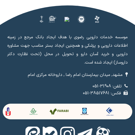
موسسه خدمات دارویی رضوی با هدف ایجاد بانک مرجع در زمینه
اطلاعات دارویی و پزشکی و همچنین ایجاد بستر مناسب جهت مشاوره
دارویی و خرید آسان دارو و تحویل در محل (تحت نظارت دکتر
داروساز) ایجاد شده است.
مشهد, میدان بیمارستان امام رضا , داروخانه مرکزی امام
تلفن: 31908-051
فکس: 38517681-051