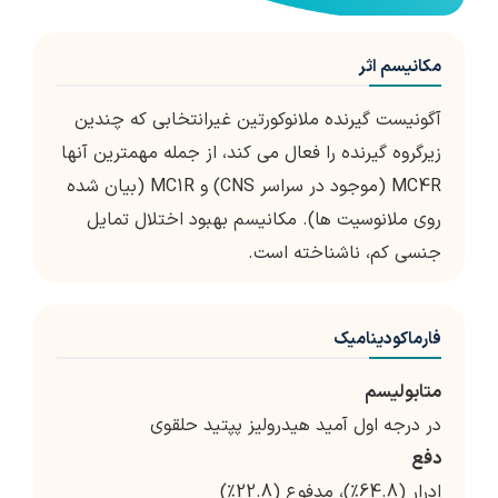
مکانیسم اثر
آگونیست گیرنده ملانوكورتین غیرانتخابی كه چندین
زیرگروه گیرنده را فعال می كند، از جمله مهمترین آنها
MC4R (موجود در سراسر CNS) و MC1R (بیان شده
روی ملانوسیت ها). مکانیسم بهبود اختلال تمایل
جنسی کم، ناشناخته است.
فارماکودینامیک
متابولیسم
در درجه اول آمید هیدرولیز پپتید حلقوی
دفع
ادرار (64.8٪)، مدفوع (22.8٪)