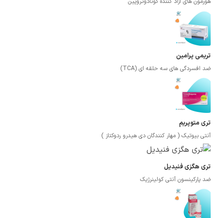
هورمون های آزاد کننده گونادوتروپین
تریمی پرامین
ضد افسردگی های سه حلقه ای (TCA)
تری متوپریم
آنتی بیوتیک ( مهار کنندگان دی هیدرو ردوکتاز )
تری هگزی فنیدیل
ضد پارکینسون آنتی کولینرژیک