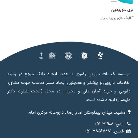
تری فلوریدین
آنالوگ های پیریمیدینی
موسسه خدمات دارویی رضوی با هدف ایجاد بانک مرجع در زمینه
اطلاعات دارویی و پزشکی و همچنین ایجاد بستر مناسب جهت مشاوره
دارویی و خرید آسان دارو و تحویل در محل (تحت نظارت دکتر
داروساز) ایجاد شده است.
مشهد, میدان بیمارستان امام رضا , داروخانه مرکزی امام
تلفن: 31908-051
فکس: 38517681-051