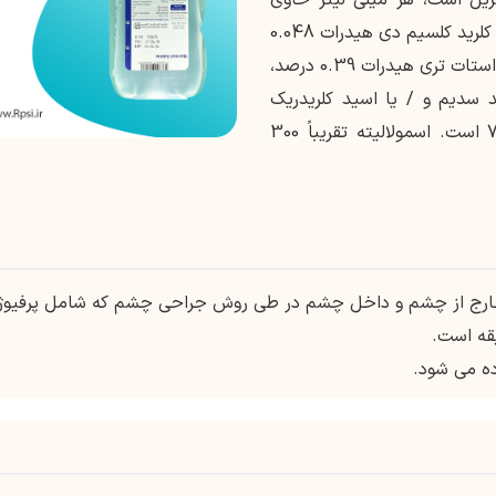
کلرید سدیم 0.64 درصد، پتاسیم کلرید 0.075 درصد، کلرید کلسیم دی هیدرات 0.048
درصد، کلرید منیزیم هگزاهیدرات 0.03 درصد، سدیم استات تری هیدرات 0.39 درصد،
 درصد، هیدروکسید سدیم و / یا اسید کلریدریک
(برای تنظیم pH) و آب برای تزریق. PH تقریباً 7.0 است. اسمولالیته تقریباً 300
 خارج از چشم و داخل چشم در طی روش جراحی چشم که شامل پرفیوژ