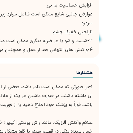
افزایش حساسیت به نور
عوارض جانبی شایع ممکن است شامل موارد زیر ب
سردرد
ناراحتی خفیف چشم
3-شست و شو یا هر ضربه دیگری ممکن است منجر به تورم قرنیه یا کراتوپاتی التهابی شود.
4-واکنش های التهابی بعد از عمل و همچنین موارد ادم قرنیه و decompensation قرنیه گزارش شده است.
هشدارها
1-در صورتی که ممکن است نادر باشد، بعضی از 
ای داشته باشند. در صورت داشتن هر یک از علائم
باشد، فوراً به پزشک خود اطلاع دهید یا از فوری
علائم واکنش آلرژیک، مانند راش پوستی؛ کهیرا؛ خ
خس سینه؛ تنگی در قفسه سینه یا گلو؛ مشکل تن