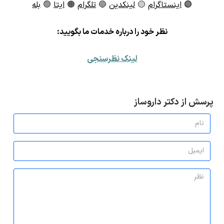
🟣
اینستاگرام
🟡
لینکدین
🔵
تلگرام
🟠
ایتا
🟢
بله
ن
ظر خود را درباره خدمات ما بگویید:
لینک نظرسنجی
پرسش از دکتر داروساز