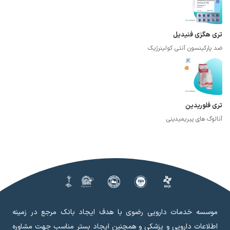
تری هگزی فنیدیل
ضد پارکینسون آنتی کولینرژیک
تری فلوریدین
آنالوگ های پیریمیدینی
موسسه خدمات دارویی رضوی با هدف ایجاد بانک مرجع در زمینه
اطلاعات دارویی و پزشکی و همچنین ایجاد بستر مناسب جهت مشاوره