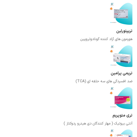
تریپتورلین
هورمون های آزاد کننده گونادوتروپین
تریمی پرامین
ضد افسردگی های سه حلقه ای (TCA)
تری متوپریم
آنتی بیوتیک ( مهار کنندگان دی هیدرو ردوکتاز )