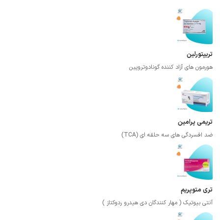
تریپتورلین
هورمون های آزاد کننده گونادوتروپین
تریمی پرامین
ضد افسردگی های سه حلقه ای (TCA)
تری متوپریم
آنتی بیوتیک ( مهار کنندگان دی هیدرو ردوکتاز )