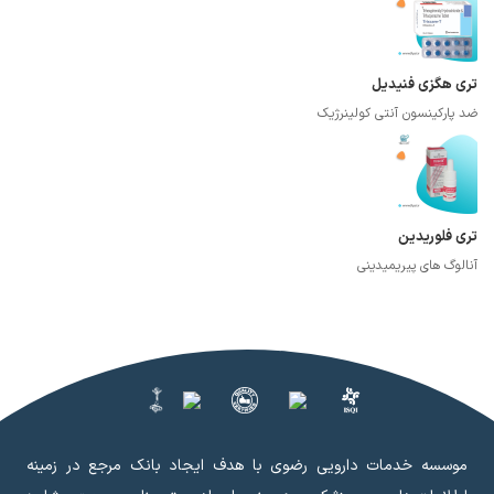
تری هگزی فنیدیل
ضد پارکینسون آنتی کولینرژیک
تری فلوریدین
آنالوگ های پیریمیدینی
موسسه خدمات دارویی رضوی با هدف ایجاد بانک مرجع در زمینه