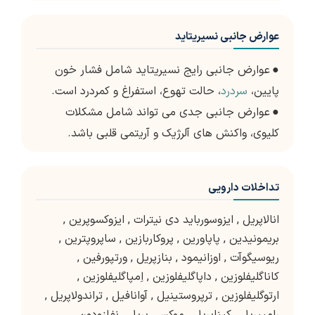
عوارض جانبی نسیریتاید
●
عوارض جانبی رایج نسیریتاید شامل فشار خون
پایین،
سردرد
، حالت تهوع، استفراغ و کمردرد است.
●
عوارض جانبی جدی می تواند شامل مشکلات
کلیوی، واکنش های آلرژیک و آریتمی قلبی باشد.
تداخلات دارویی
انالاپریل
,
ایزوسورباید دی نیترات
,
ایزوکسوپرین
,
بریمونیدین
,
پاپاورین
,
پروکاربازین
,
ساپروپترین
,
ریوسیگوآت
,
اوزانیمود
,
بنازپریل
,
ورتپورفین
,
کاناگلیفلوزین
,
داپاگلیفلوزین
,
اِمپاگلیفلوزین
,
ارتوگلیفلوزین
,
ترپروستینیل
,
آوانافیل
,
تراندولاپریل
,