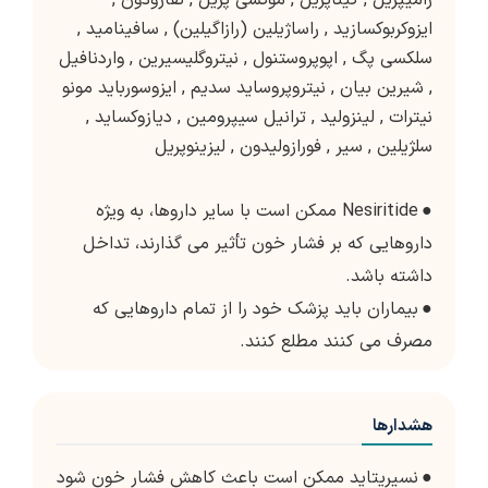
رامیپریل
,
کیناپریل
,
موکسی پریل
,
نفازودون
,
ایزوکربوکسازید
,
راساژیلین (رازاگیلین)
,
سافینامید
,
سلکسی پگ
,
اپوپروستنول
,
نیتروگلیسیرین
,
واردنافیل
,
شیرین بیان
,
نیتروپروساید سدیم
,
ایزوسورباید مونو
نیترات
,
لینزولید
,
ترانیل سیپرومین
,
دیازوکساید
,
سلژیلین
,
سیر
,
فورازولیدون
,
لیزینوپریل
●
Nesiritide ممکن است با سایر داروها، به ویژه
داروهایی که بر فشار خون تأثیر می گذارند، تداخل
داشته باشد.
●
بیماران باید پزشک خود را از تمام داروهایی که
مصرف می کنند مطلع کنند.
هشدارها
●
نسیریتاید ممکن است باعث کاهش فشار خون شود