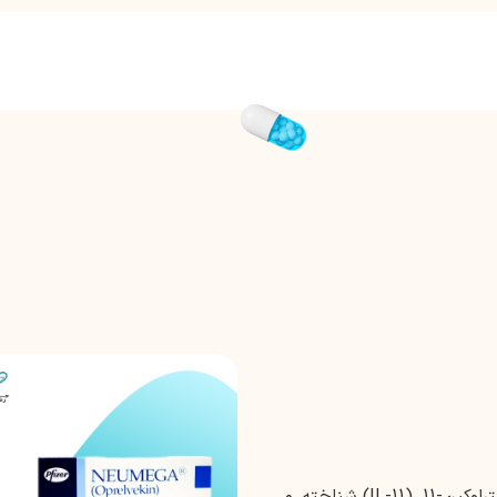
اوپرلوکین (Oprelvekin)، همچنین به عنوان اینترلوکین-11 (IL-11) شناخته می