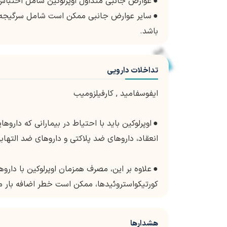
●
عوارض جانبی متداول اوپرلوکین شامل احتبا
●
سایر عوارض جانبی ممکن است شامل سرگیجه، 
باشد.
تداخلات دارویی
ایفوسفامید
,
کارفیلزومیب
●
اوپرلوکین باید با احتیاط در بیمارانی که داروه
انعقاد، داروهای ضد پلاکتی و داروهای ضد التهابی غیر استروئید
●
علاوه بر این، مصرف همزمان اوپرلوکین با دار
کورتیکواستروئیدها، ممکن است خطر اضافه بار ما
هشدارها