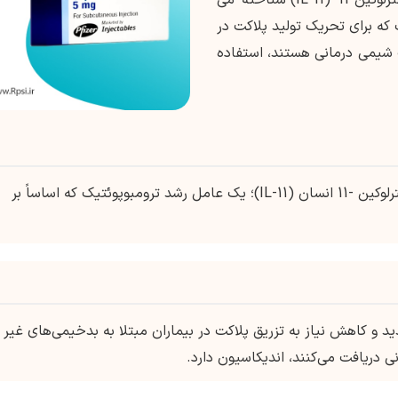
ه برای تحریک تولید پلاکت در
ت شیمی درمانی هستند، استفاده
فرم بیوسنتز (مشتق شده از DNA نوترکیب) اینترلوکین -11 انسان (IL-11)؛ یک عامل رشد ترومبوپوئتیک که اساساً بر
د و کاهش نیاز به تزریق پلاکت در بیماران مبتلا به بدخیمی‌های غیر
ی دریافت می‌کنند، اندیکاسیون دارد.