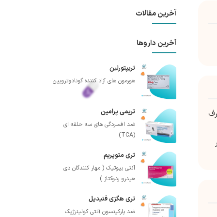
آخرین مقالات
آخرین داروها
تریپتورلین
هورمون های آزاد کننده گونادوتروپین
تریمی پرامین
رف
ضد افسردگی های سه حلقه ای
(TCA)
رم در
تری متوپریم
آنتی بیوتیک ( مهار کنندگان دی
هیدرو ردوکتاز )
تری هگزی فنیدیل
ضد پارکینسون آنتی کولینرژیک