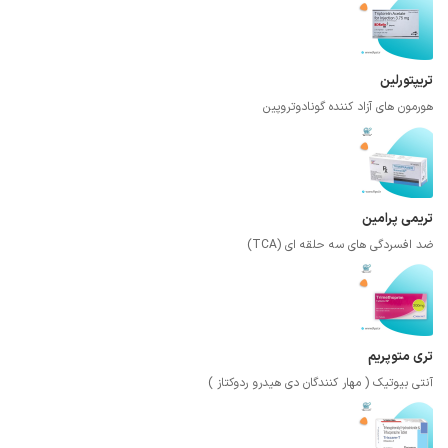
تریپتورلین
هورمون های آزاد کننده گونادوتروپین
تریمی پرامین
ضد افسردگی های سه حلقه ای (TCA)
تری متوپریم
آنتی بیوتیک ( مهار کنندگان دی هیدرو ردوکتاز )