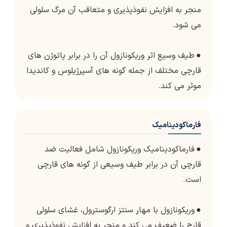
منجر به افزایش نفوذپذیری و متعاقب آن مرگ سلولی
می شود.
●
طیف وسیع اثر وریکونازول آن را در برابر پاتوژن های
قارچی مختلف از جمله گونه های آسپرژیلوس و کاندیدا
موثر می کند.
فارماکودینامیک
●
فارماکودینامیک وریکونازول شامل فعالیت ضد
قارچی آن در برابر طیف وسیعی از گونه های قارچی
است.
●
وریکونازول با مهار سنتز ارگوسترول، غشای سلولی
قارچ را ضعیف می کند و منجر به افزایش نفوذپذیری و