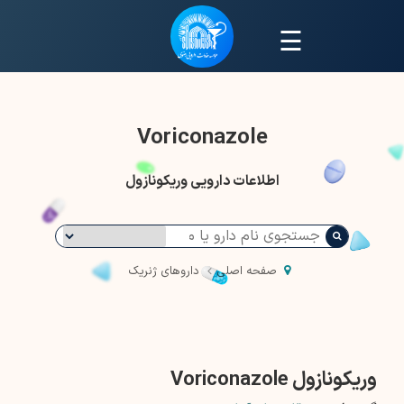
☰
Voriconazole
اطلاعات دارویی وریکونازول
صفحه اصلی
داروهای ژنریک
وریکونازول Voriconazole