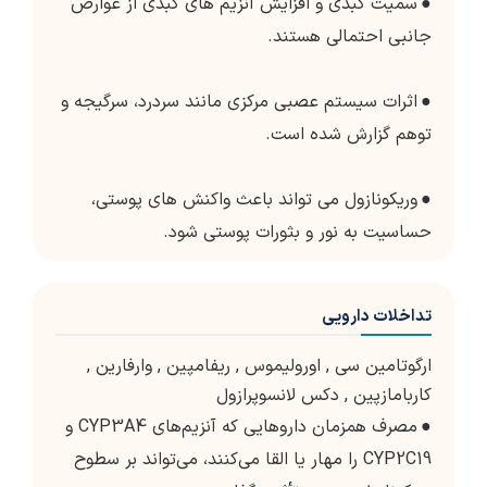
●
سمیت کبدی و افزایش آنزیم های کبدی از عوارض
جانبی احتمالی هستند.
●
اثرات سیستم عصبی مرکزی مانند سردرد، سرگیجه و
توهم گزارش شده است.
●
وریکونازول می تواند باعث واکنش های پوستی،
حساسیت به نور و بثورات پوستی شود.
تداخلات دارویی
ارگوتامین سی
,
اورولیموس
,
ریفامپین
,
وارفارین
,
کاربامازپین
,
دکس لانسوپرازول
●
مصرف همزمان داروهایی که آنزیم‌های CYP3A4 و
CYP2C19 را مهار یا القا می‌کنند، می‌تواند بر سطوح