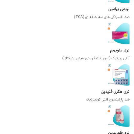
تریمی پرامین
ضد افسردگی های سه حلقه ای (TCA)
تری متوپریم
آنتی بیوتیک ( مهار کنندگان دی هیدرو ردوکتاز )
تری هگزی فنیدیل
ضد پارکینسون آنتی کولینرژیک
تری فلوریدین