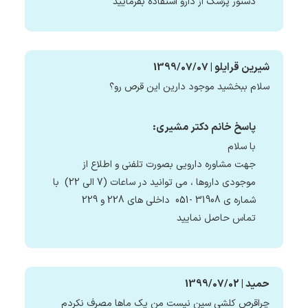
دستور پزشک از دارو استفاده بفرمایید
شیرین قرایلو | 1399/07/07
سلام ببخشید موجود دارین این قرص رو؟
پاسخ خانم دکتر مشیری:
با سلام
جهت مشاوره دارویی بصورت تلفنی و اطلاع از
موجودی داروها ، می توانید در ساعات (7 الی 22) با
شماره ی 31908 -051 داخلی های 228 و 229
تماس حاصل نمایید
حمید | 1399/07/02
چراقرص کلشی سین نیست من یک ماها مصرف نکردم