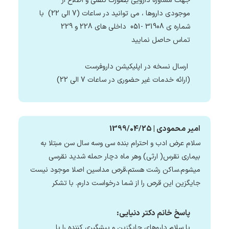
جهت مشاوره دارویی بصورت تلفنی و اطلاع از
موجودی داروها ، می توانید در ساعات (7 الی 22) با
شماره ی 31908 -051 داخلی های 228 و 229
تماس حاصل نمایید
ارسال نسخه در اپلیکیشن داروفرست
(ارائه خدمات غیر حضوری در ساعات 7 الی 22)
امیر محمودی | 1399/04/25
سلام عرض ادب و احترام بنده سی وسه سال سن مبتلا به
بیماری نقرس( ارثی) وهر ماه دچار حمله شدید نقرسی
میشوم.ساکن رشت هستم،قرص مداسین اصلا موجود نیست
جایگزین این قرص را از شما درخواست دارم. با تشکر
پاسخ خانم دکتر دنیایی:
با سلام داروهای جایگزین و پیشگیری کننده را با