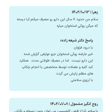
زهرا | 1402/10/13
سلام من حدود ۸ سال این دارو رو مصرف میکنم آیا درسته
که میگن پوکی استخوان میاره
پاسخ دکتر شیعه زاده:
با درود فراوان
خیر عارضه پوکی استخوان جزو عوارض گزارش شده
این دارو نیست. اما در مصرف طولانی مدت، عملکرد
کبد کلیه و عضلات توسط متخصص با انجام چکاپ
های منظم پایش می گردد
با ارزوی سلامتی
روح انگیز مشمول | 1402/01/08
با سلام ،آیا از قرص کلشیسین می توان بدون نسخه و نگرانی