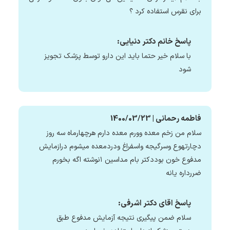
برای نقرس استفاده کرد ؟
پاسخ خانم دکتر دنیایی:
با سلام خیر حتما باید این دارو توسط پزشک تجویز
شود
فاطمه رحمانی | 1400/03/23
سلام من زخم معده وورم معده دارم هرچهارماه سه روز
دچارتهوع وسرگیجه واسفراغ ودردمعده میشوم درازمایش
مدفوع خون بوددکتر بام مداسین ۱نوشته اگه بخورم
ضررداره یانه
پاسخ اقای دکتر اشرفی:
سلام ضمن پیگیری نتیجه آزمایش مدفوع طبق