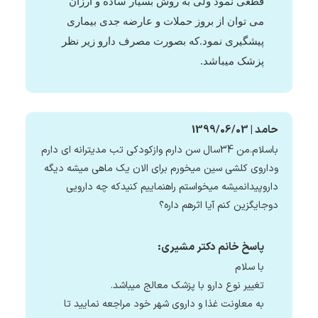
قطعی نمود ولی به روش بسیار ساده و ارزان
می توان از بروز حملات و عارضه جدی بیماری
پیشگیری نمود.که بصورت مصرف دارو زیر نظر
پزشک میباشد.
حامد | 1399/06/03
باسلام.من 34سال سن دارم وازکودکی تب مدیترانه ای دارم
وداروی کلشی سین میخورم برای الان یک ماهی میشه دیگه
داروپیدانمیشه میخواستم راهنماییم کنیدکه چه دارویی
دوجایگزین کنم آیا اثرهم داره؟
پاسخ خانم دکتر مشیری:
با سلام
تغییر نوع دارو با پزشک معالج میباشد.
به معاونت غذا و داروی شهر خود مراجعه نمایید تا