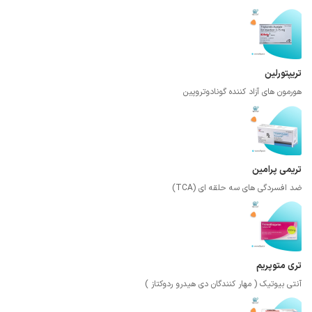
تریپتورلین
هورمون های آزاد کننده گونادوتروپین
تریمی پرامین
ضد افسردگی های سه حلقه ای (TCA)
تری متوپریم
آنتی بیوتیک ( مهار کنندگان دی هیدرو ردوکتاز )