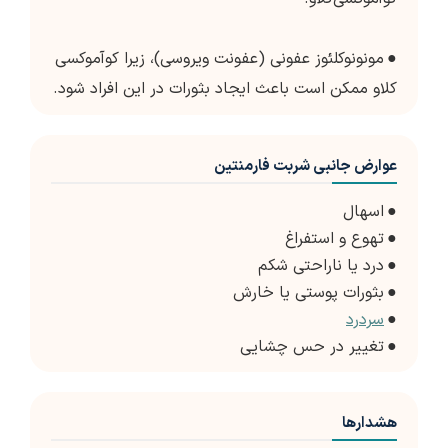
●
مونونوکلئوز عفونی (عفونت ویروسی)، زیرا کوآموکسی
کلاو ممکن است باعث ایجاد بثورات در این افراد شود.
عوارض جانبی شربت فارمنتین
●
اسهال
●
تهوع و استفراغ
●
درد یا ناراحتی شکم
●
بثورات پوستی یا خارش
●
سردرد
●
تغییر در حس چشایی
هشدارها