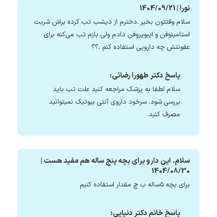
نورا | 1404/09/21
سلام وقتتون بخیر .دخترم از دیشب تب کرده براش شربت
استامینوفن و ایبوپروفن دادم ولی بازم تب می‌کنه برای
عفونتش چه دارویی استفاده کنم ،؟؟
پاسخ دکتر طهورا رضائی:
سلام لطفا به پزشک مراجعه کنید علت تب باید
بررسی شود. سرخود داروی آنتی بیوتیک نمیتوانید
مصرف کنید.
سلام. این دارو برای بچه پنج ساله هم مفید هست |
1404/08/30
برای بچه ۵ساله ب چ مقدار استفاده کنیم
پاسخ خانم دکتر دنیایی: