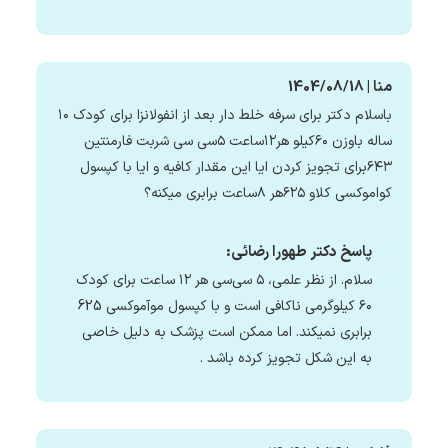
منا | 1404/08/18
باسلام دکتر برای سرفه خلط دار بعد از انفولانزا برای کودک ۱۰
ساله باوزن ۶۰کیلو هر۱۲ساعت ۵سی سی شربت فارمنتین
۶۴۳برای تجویز کردن ایا این مقدار کافیه و ایا با کپسول
کواموکسی کلاو ۶۲۵هر ۸ساعت برابری میکنه؟
پاسخ دکتر طهورا رضائی:
سلام. از نظر علمی، ۵ سی‌سی هر ۱۲ ساعت برای کودک
۶۰ کیلوگرمی ناکافی است و با کپسول موآموکسی 625
برابری نمیکند. اما ممکن است پزشک به دلیل خاصی
به این شکل تجویز کرده باشد .