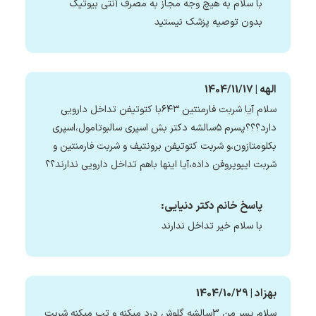
با سلام به هیچ وجه مجاز به مصرف آنتی بیوتیک
بدون توصیه پزشک نیستید
الهه | 1404/11/17
سلام آیا شربت فارمنتین ۶۴۳با کتوتیفن تداخل دارویی
دارد؟؟؟پسرم ۵سالشه دکتر بش اسپری سالبوتامول،اسپری
بکلومتازون،و شربت کتوتیفن برونتیف و شربت فارمنتین و
شربت ایپوپروفن داده،آیا اینها باهم تداخل دارویی ندارند؟؟
پاسخ خانم دکتر دنیایی:
با سلام خیر تداخل ندارند
بهزاد | 1404/10/29
سلام پسر من 3سالشه گلوش درد میکنه و تب میکنه شربت