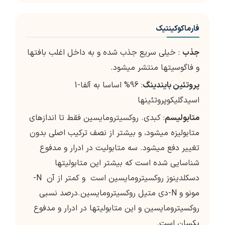
فارماکوکینتیک
جذب
: خیلی سریع جذب شده و به داخل اغلب بافت­ها
و فاگوسیت­ها منتشر می­شود.
پروتئین بایندینگ
: 96% اساسا به آلفا-1
اسیدگلیکوپروتئینها
متابولیسم
: کبدی. روکسیترومایسین فقط تا اندازه­ای
متابولیزه می­شود، و بیشتر از نصف ترکیب اصلی بدون
تغییر دفع می­شود. سه متابولیت در ادرار و مدفوع
شناسایی شده است که بیش­تر این متابولیت­ها
دسکلدینوز روکسیترومایسین است و کمتر از آن N-
مونو و N-دی متیل روکسیترومایسین.درصد نسبی
روکسیترومایسین و این متابولیت­ها در ادرار و مدفوع
یکسان است.