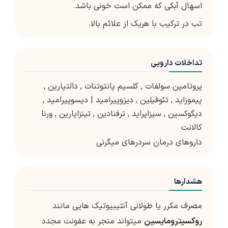
اسهال آبکی که ممکن است خونی باشد.
تب در ترکیب با هریک از علائم بالا.
تداخلات دارویی
پروتامین سولفات
,
کلسیم پانتوتنات
,
دالتپارین
,
پیموزاید
,
تئوفیلین
,
دیزوپیرامید | دیسوپیرامید
,
دیگوکسین
,
سیزاپراید
,
ترفنادین
,
تینزاپارین
,
ورنا
کالانت
داروهای درمان سردرهای میگرنی
هشدارها
مصرف مکرر یا طولانی آنتی­بیوتیک ­هایی مانند
روکسیترومایسین
می­تواند منجر به عفونت مجدد