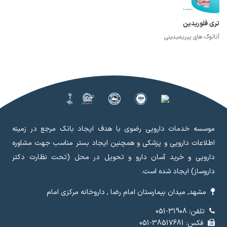
تری فلوریدین
آنالوگ های پیریمیدینی
موسسه خدمات دارویی رضوی با هدف ایجاد بانک مرجع در زمینه
اطلاعات دارویی و پزشکی و همچنین ایجاد بستر مناسب جهت مشاوره
دارویی و خرید آسان دارو و تحویل در محل (تحت نظارت دکتر
داروساز) ایجاد شده است.
مشهد, میدان بیمارستان امام رضا , داروخانه مرکزی امام
تلفن: 31908-051
فکس: 38517681-051