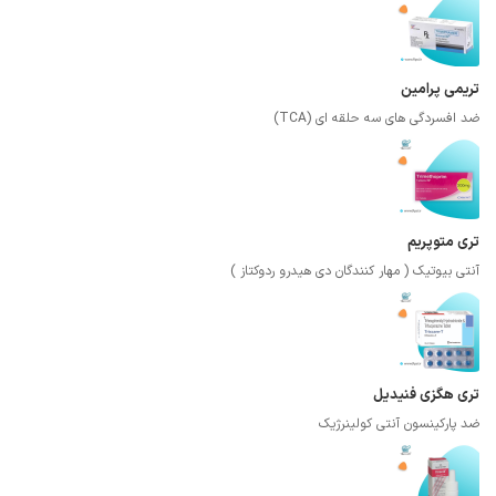
تریمی پرامین
ضد افسردگی های سه حلقه ای (TCA)
تری متوپریم
آنتی بیوتیک ( مهار کنندگان دی هیدرو ردوکتاز )
تری هگزی فنیدیل
ضد پارکینسون آنتی کولینرژیک