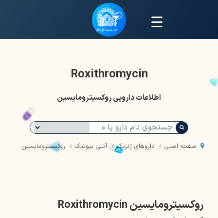
☰
Roxithromycin
اطلاعات دارویی روکسیترومایسین
صفحه اصلی
داروهای ژنریک
آنتی بیوتیک
روکسیترومایسین
روکسیترومایسین Roxithromycin