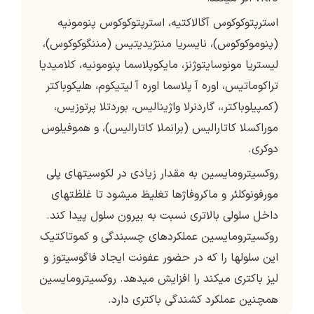
استرپتوکوکوس آگالاکتیه، استرپتوکوکوس پنومونیه
(پنوموکوکوس)، نایسریا مننژیدیتیس (مننگوکوکوس)،
لیستریا مونوسایتوژنز، مایکوپلاسما پنومونیه، کلامیدیا
تراکوماتیس، اوره آ پلاسما اوره آ لیتیکوم، هلیکوباکتر
(کمپیلوباکتر،، گاردنرلا واژینالیس، بوردتلا پرتوزیس،
موراکسلا کاتارالیس (برانملا کاتارالیس)، و هموفیلوس
دوکری.
روکسیترومایسین به مقدار زیادی در لکوسیت­های پلی
مورفونوکلئر و ماکروفاژها تغلیظ می­شود تا غلظت­های
داخل سلولی بالاتری نسبت به بیرون سلول پیدا کند.
روکسیترومایسین عملکردهای چسبندگی و کموتاکتیک
این سلول­ها را که در حضور عفونت ایجاد فاگوسیتوز و
لیز باکتری می­کند را افزایش می­دهد. روکسیترومایسین
هم­چنین عملکرد کشندگی باکتری دارد.