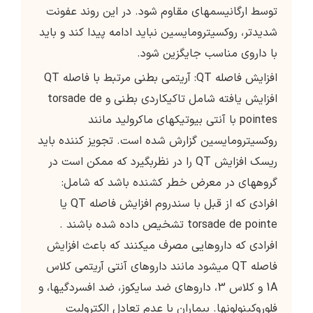
توسط ارگانیسم­های مقاوم شود. در این روند عفونت
شدیدتر، روکسیترومایسین نباید ادامه پیدا کند و باید
با داروی مناسب جایگزین شود.
افزایش فاصله QT: آریتمی بطنی مرتبط با فاصله QT
افزایش یافته شامل تاکیکاردی بطنی و torsade de
pointes با آنتی بیوتیک­های ماکرولید مانند
روکسیترومایسین گزارش شده است. تجویز کننده باید
ریسک افزایش QT را در نظربگیرد که ممکن است در
گروه­های در معرض خطر کشنده باشد که شامل:
افرادی که از قبل با سندروم افزایش فاصله QT یا
torsade de pointe تشخیص داده شده باشند .
افرادی که داروهایی مصرف می­کنند که باعث افزایش
فاصله QT می­شود مانند داروهای آنتی آریتمی کلاس
1A و کلاس 3، داروهای ضد سایکوز، ضد افسردگی­ها، و
فلوروکینولون­ها. بیماران با عدم تعادل الکترولیت