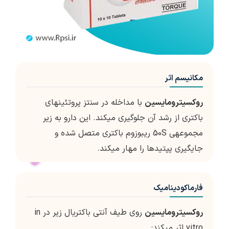
مکانیسم اثر
روکسیترومایسین
با مداخله در سنتز پروتئین­های
باکتری از رشد آن جلوگیری می­کند. این دارو به زیر
مجموعه­ی 50S ریبوزوم باکتری متصل شده و
جایگیری پپتیدها را مهار می­کند.
فارماکودینامیک
روکسیترومایسین
روی طیف آنتی باکتریال زیر در in
vitro اثر می­کند: