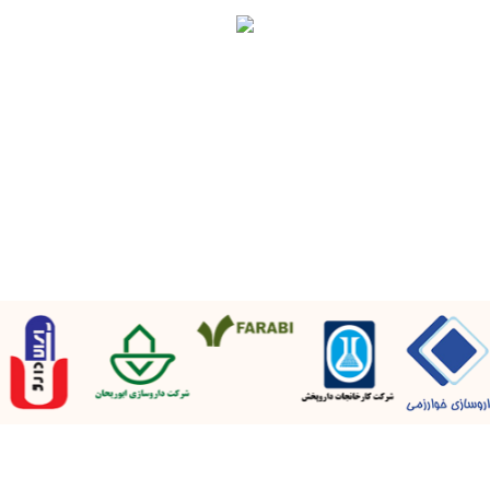
ه خدمات دارویی رضوی با هدف ایجاد بانک مرجع در زمینه اطلاعات دارویی و
ی و همچنین ایجاد بستر مناسب جهت مشاوره دارویی و خرید آسان دارو و
ل در محل (تحت نظارت دکتر داروساز) ایجاد شده است.
هد, میدان بیمارستان امام رضا , داروخانه مرکزی امام
ن: 31908-051
س: 38517681-051