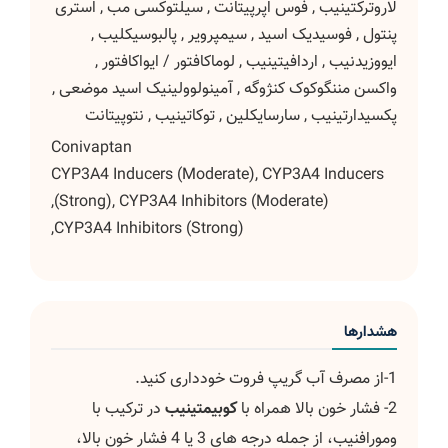
لاروترکتینیب
,
فوس اپرپیتانت
,
سیلتوکسی مب
,
استری
پنتول
,
فوسیدیک اسید
,
سیمپرویر
,
پالبوسیکلیب
,
ایووزیدنیب
,
اردافیتینیب
,
لوماکافتور / ایواکافتور
,
واکسن مننگوکوک کنژوگه
,
آمینولوولینیک اسید موضعی
,
پکسیدارتینیب
,
سارسایکلین
,
توکاتینیب
,
نتوپیتانت
Conivaptan
CYP3A4 Inducers (Moderate), CYP3A4 Inducers
(Strong), CYP3A4 Inhibitors (Moderate),
CYP3A4 Inhibitors (Strong),
هشدارها
1-از مصرف آب گریپ فروت خودداری کنید.
2- فشار خون بالا همراه با
كوبیمتینیب
در ترکیب با
ومورافنیب، از جمله درجه های 3 یا 4 فشار خون بالا،