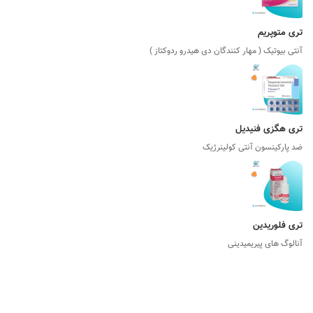
ی متوپریم
تی بیوتیک ( مهار کنندگان دی هیدرو ردوکتاز )
ی هگزی فنیدیل
 پارکینسون آنتی کولینرژیک
ی فلوریدین
الوگ های پیریمیدینی