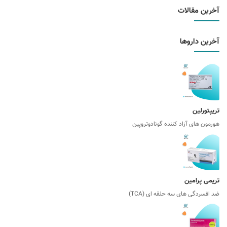
رین مقالات
رین داروها
یپتورلین
رمون های آزاد کننده گونادوتروپین
یمی پرامین
 افسردگی های سه حلقه ای (TCA)