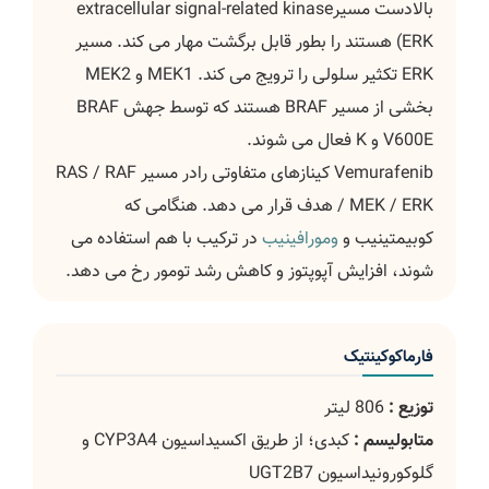
بالادست مسیرextracellular signal-related kinase
(ERK هستند را بطور قابل برگشت مهار می کند. مسیر
ERK تکثیر سلولی را ترویج می کند. MEK1 و MEK2
بخشی از مسیر BRAF هستند که توسط جهش BRAF
V600E و K فعال می شوند.
Vemurafenib کینازهای متفاوتی رادر مسیر RAS / RAF
/ MEK / ERK هدف قرار می دهد. هنگامی که
کوبیمتینیب و
ومورافینیب
در ترکیب با هم استفاده می
شوند، افزایش آپوپتوز و کاهش رشد تومور رخ می دهد.
فارماکوکینتیک
توزیع :
806 لیتر
متابولیسم :
کبدی؛ از طریق اکسیداسیون CYP3A4 و
گلوکورونیداسیون UGT2B7