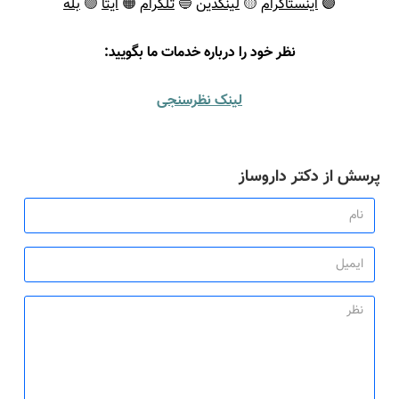
🟣
اینستاگرام
🟡
لینکدین
🔵
تلگرام
🟠
ایتا
🟢
بله
ن
ظر خود را درباره خدمات ما بگویید:
لینک نظرسنجی
رسش از دکتر داروساز