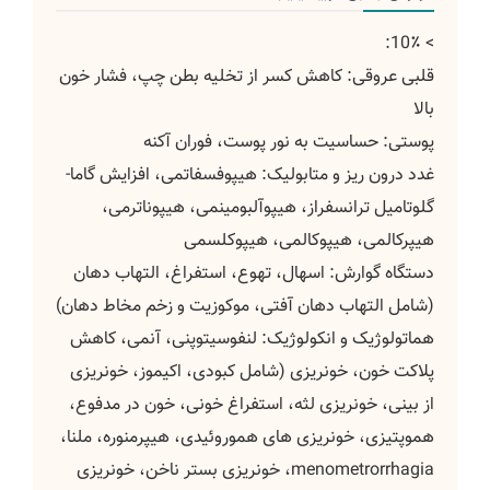
> 10٪:
قلبی عروقی: کاهش کسر از تخلیه بطن چپ، فشار خون
بالا
پوستی: حساسیت به نور پوست، فوران آکنه
غدد درون ریز و متابولیک: هیپوفسفاتمی، افزایش گاما-
گلوتامیل ترانسفراز، هیپوآلبومینمی، هیپوناترمی،
هیپرکالمی، هیپوکالمی، هیپوکلسمی
دستگاه گوارش: اسهال، تهوع، استفراغ، التهاب دهان
(شامل التهاب دهان آفتی، موکوزیت و زخم مخاط دهان)
هماتولوژیک و انکولوژیک: لنفوسیتوپنی، آنمی، کاهش
پلاکت خون، خونریزی (شامل کبودی، اکیموز، خونریزی
از بینی، خونریزی لثه، استفراغ خونی، خون در مدفوع،
هموپتیزی، خونریزی های هموروئیدی، هیپرمنوره، ملنا،
menometrorrhagia، خونریزی بستر ناخن، خونریزی