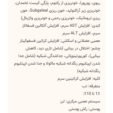
ریوی، پورپورا، خونریزی از رکتوم، پارگی کیست تخمدان،
خونریزی زیر آراکنوئید، خون ریزی Subgaleal، خون
ریزی تروماتیک، خونریزی رحمی و خونریزی واژینال)
کبدی: افزایش AST سرم، افزایش آلکالین فسفاتاز
سرم، افزایش ALT سرم
عصبی عضلانی و اسکلتی: افزایش کراتین فسفوکیناز
چشم: اختلال در بینایی (شامل تاری دید، کاهش
بینایی)، کوریورتینوپاتی، جداشدگی شبکیه (شامل جدا
شدن اپیتلیوم رنگدانه شبکیه ماکولا و جدا شدن اپیتلیوم
رنگدانه شبکیه)
کلیه: افزایش کراتینین سرم
متفرقه: تب
1٪ تا 10٪:
سیستم عصبی مرکزی: لرز
پوستی: راش پوستی