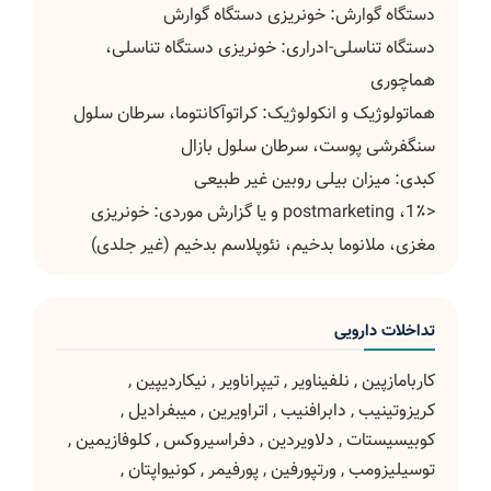
دستگاه گوارش: خونریزی دستگاه گوارش
دستگاه تناسلی-ادراری: خونریزی دستگاه تناسلی،
هماچوری
هماتولوژیک و انکولوژیک: کراتوآکانتوما، سرطان سلول
سنگفرشی پوست، سرطان سلول بازال
کبدی: میزان بیلی روبین غیر طبیعی
<1٪، postmarketing و یا گزارش موردی: خونریزی
مغزی، ملانوما بدخیم، نئوپلاسم بدخیم (غیر جلدی)
تداخلات دارویی
کاربامازپین
,
نلفیناویر
,
تیپراناویر
,
نیکاردیپین
,
کریزوتینیب
,
دابرافنیب
,
اتراویرین
,
میبفرادیل
,
کوبیسیستات
,
دلاویردین
,
دفراسیروکس
,
کلوفازیمین
,
توسیلیزومب
,
ورتپورفین
,
پورفیمر
,
کونیواپتان
,