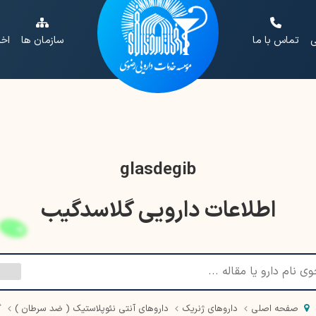
ی
تماس با ما
سازمان ها
اخب
glasdegib
اطلاعات دارویی گلاسدگیب
صفحه اصلی
داروهای ژنریک
داروهای آنتی نئوپلاستیک ( ضد سرطان )
گ