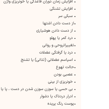
• افزایش زمان دوران قاعدگی یا خونریزی واژن
• افزایش تشنگی
• سبکی سر
•از دست دادن اشتها
• از دست دادن هوشیاری
• درد کمر یا پهلو
•تغییراتروحی و روانی
• درد یا گرفتگی عضلات
• اسپاسم عضلانی (تتانی) یا تشنج
•حالت تهوع
• عصبی بودن
• خونریزی از بینی
• بی حسی یا سوزن سوزن شدن در دست ، پا یا 
• ادرار دردناک یا دشوار
•پوست رنگ پریده