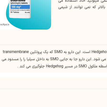
سمی میلوئید حاد استفاده می
ای بزرگسالان با سن 75 سال یا بالاتر که نمی توانند از شیمی
یک مولکول کوچک مهارکننده مسیر Hedgehog است. این دارو به SMO که یک پروتئین transmembrane
درگیر در انتقال سیگنال Hedgehog است متصل می شود. این دارو جا به جایی SMO به داخل سیلیا را را مسدود می
He جلوگیری می کند .