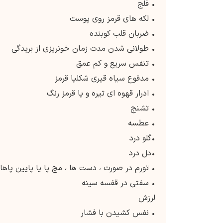
• فلج
• لکه های قرمز روی پوست
• ضربان قلب کوبنده
• طولانی شدن مدت زمان خونریزی از بریدگی
• تنفس سریع و کم عمق
• مدفوع سیاه قیری شکلیا قرمز
• ادرار قهوه ای تیره و یا قرمز رنگ
• تشنج
• عطسه
•گلو درد
•دل درد
• تورم در صورت ، دست ها ، مچ پا یا پایین پاها
• سفتی در قفسه سینه
لرزش
• نفس کشیدن با فشار