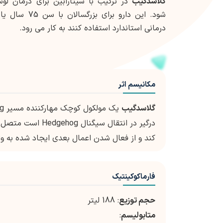
گلاسدگیب
در ترکیب با سیتارابین برای درمان لو
شود. این دارو بر
درمانی استاندارد استفاده کنند به کار می رود.
مکانیسم اثر
گلاسدگیب
کند و از فعال شدن اعمال بعدی ایجاد شده به واسطه ملکول SMO در مسیر dgehog
فارماکوکینتیک
حجم توزیع
: 188 لیتر
متابولیسم
: