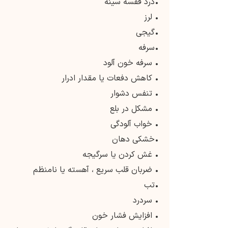
•درد قفسه سینه
• لرز
•گیجی
•سرفه
• سرفه خون آلود
• کاهش دفعات یا مقدار ادرار
• تنفس دشوار
• مشکل در بلع
• خواب آلودگی
•خشکی دهان
• غش کردن یا سرگیجه
• ضربان قلب سریع ، آهسته یا نامنظم
•تب
• سردرد
• افزایش فشار خون