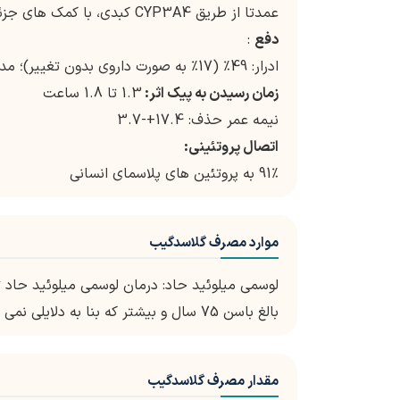
عمدتا از طریق CYP3A4 کبدی، با کمک های جزئی توسط CYP2C8 و UGT1A9
دفع
:
ادرار: 49٪ (17٪ به صورت داروی بدون تغییر)؛ مدفوع: 42٪ (20٪ به صورت داروی بدون تغییر)
زمان رسیدن به پیک اثر:
1.3 تا 1.8 ساعت
نیمه عمر حذف: 17.4+-3.7
اتصال پروتئینی:
91٪ به پروتئین های پلاسمای انسانی
موارد مصرف گلاسدگیب
لوسمی میلوئید حاد: درمان لوسمی میلوئید حاد ت
بالغ باسن 75 سال و بیشتر که بنا به دلایلی نمی توانند از شیمی درمانی استاندارد استفاده کنند.
مقدار مصرف گلاسدگیب