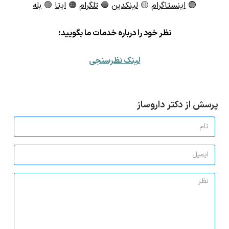
🟣
اینستاگرام
🟡
لینکدین
🔵
تلگرام
🟠
ایتا
🟢
بله
ن
ظر خود را درباره خدمات ما بگویید:
لینک نظرسنجی
پرسش از دکتر داروساز