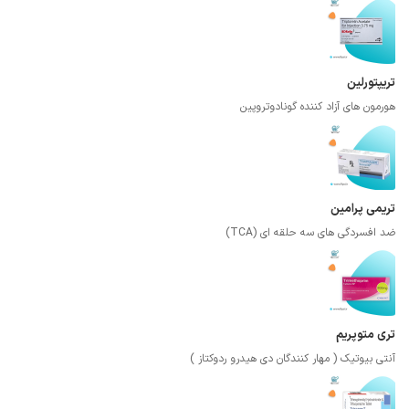
تریپتورلین
هورمون های آزاد کننده گونادوتروپین
تریمی پرامین
ضد افسردگی های سه حلقه ای (TCA)
تری متوپریم
آنتی بیوتیک ( مهار کنندگان دی هیدرو ردوکتاز )