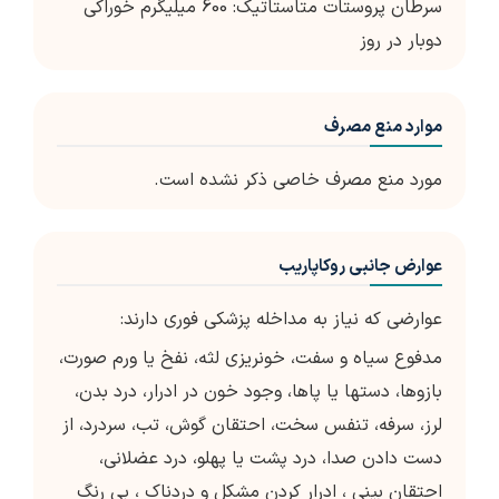
سرطان پروستات متاستاتیک: 600 میلیگرم خوراکی
دوبار در روز
موارد منع مصرف
مورد منع مصرف خاصی ذکر نشده است.
عوارض جانبی روکاپاریب
عوارضی که نیاز به مداخله پزشکی فوری دارند:
مدفوع سیاه و سفت، خونریزی لثه، نفخ یا ورم صورت،
بازوها، دستها یا پاها، وجود خون در ادرار، درد بدن،
لرز، سرفه، تنفس سخت، احتقان گوش، تب، سردرد، از
دست دادن صدا، درد پشت یا پهلو، درد عضلانی،
احتقان بینی ، ادرار کردن مشکل و دردناک ، بی رنگ