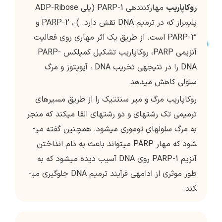
روکاپاریب
مهارکننده­ی PARP-1 (پلی ADP-Ribose
پلیمراز که در ترمیم DNA نقش دارد. ) ، PARP-2 و
PARP-3 است. از طریق یک اثر مهاری روی فعالیت
آنزیمی PARP، روکاپاریب تشکیل کمپلکس PARP-
DNA را در نتیجه­ی تخریب DNA ، آپوپتوز و مرگ
سلولی کاهش می­دهد.
روکاپاریب مرگ و میر سنتتیک را از طریق مسیرهای
ترمیمی تک رشته­ای و دو رشته­ای القا می­کند که منجر
به مرگ سلول­های توموری می­شود. هم­چنین گفته می­
شود که مهار PARP می­تواند باعث به دام انداختن
آنزیم PARP-1 روی DNA آسیب دیده می­شود که به
طور موثری از ادامه­ی فرآیند ترمیم DNA جلوگیری می­
کند.