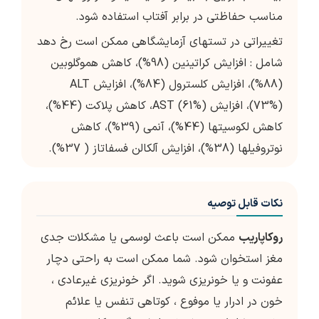
مناسب حفاظتی در برابر آفتاب استفاده شود.
تغییراتی در تستهای آزمایشگاهی ممکن است رخ دهد
شامل : افزایش کراتینین (98%)، کاهش هموگلوبین
(88%)، افزایش کلسترول (84%)، افزایش ALT
(73%)، افزایش AST (61%)، کاهش پلاکت (44%)،
کاهش لکوسیت­ها (44%)، آنمی (39%)، کاهش
نوتروفیل­ها (38%)، افزایش آلکالن فسفاتاز ( 37%).
نکات قابل توصیه
روکاپاریب
ممکن است باعث لوسمی یا مشکلات جدی
مغز استخوان شود. شما ممکن است به راحتی دچار
عفونت و یا خونریزی شوید. اگر خونریزی غیرعادی ،
خون در ادرار یا موفوع ، کوتاهی تنفس یا علائم