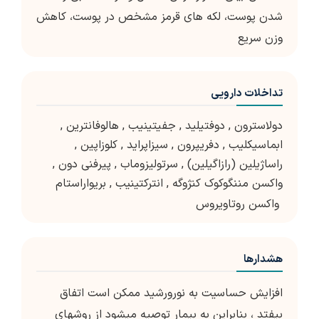
شدن پوست، لکه های قرمز مشخص در پوست، کاهش
وزن سریع
تداخلات دارویی
دولاسترون
,
دوفتیلید
,
جفیتینیب
,
هالوفانترین
,
ابماسیکلیب
,
دفریپرون
,
سیزاپراید
,
کلوزاپین
,
راساژیلین (رازاگیلین)
,
سرتولیزوماب
,
پیرفنی دون
,
واکسن مننگوکوک کنژوگه
,
انترکتینیب
,
بریواراستام
واکسن روتاویروس
هشدارها
افزایش حساسیت به نورورشید ممکن است اتفاق
بیفتد ، بنابراین به بیمار توصیه می­شود از روش­های