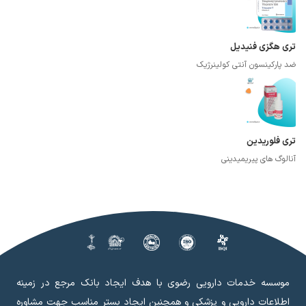
تری هگزی فنیدیل
ضد پارکینسون آنتی کولینرژیک
تری فلوریدین
آنالوگ های پیریمیدینی
موسسه خدمات دارویی رضوی با هدف ایجاد بانک مرجع در زمینه
اطلاعات دارویی و پزشکی و همچنین ایجاد بستر مناسب جهت مشاوره