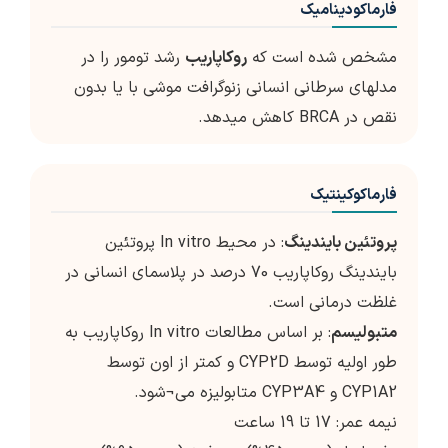
فارماکودینامیک
مشخص شده است که
روکاپاریب
رشد تومور را در
مدل­های سرطانی انسانی زنوگرافت موشی با یا بدون
نقص در BRCA کاهش می­دهد.
فارماکوکینتیک
پروتئین بایندینگ
: در محیط In vitro پروتئین
بایندینگ روکاپاریب 70 درصد در پلاسمای انسانی در
غلظت درمانی است.
متبولیسم
: بر اساس مطالعات In vitro روکاپاریب به
طور اولیه توسط CYP2D و کمتر از اون توسط
CYP1A2 و CYP3A4 متابولیزه می¬شود.
نیمه عمر: 17 تا 19 ساعت