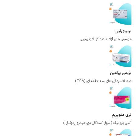
تریپتورلین
هورمون های آزاد کننده گونادوتروپین
تریمی پرامین
ضد افسردگی های سه حلقه ای (TCA)
تری متوپریم
آنتی بیوتیک ( مهار کنندگان دی هیدرو ردوکتاز )