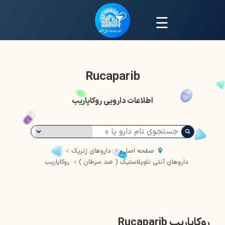
☰
Rucaparib
اطلاعات دارویی روکاپاریب
صفحه اصلی
داروهای ژنریک
داروهای آنتی نئوپلاستیک ( ضد سرطان )
روکاپاریب
روکاپاریب Rucaparib