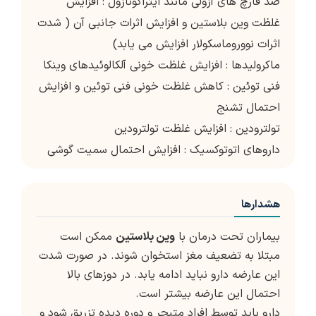
ضد قارچ های آزولی مانند ایتراکونازول : افزایش
غلظت وین بلاستین و افزایش اثرات جانبی آن ( شدت
اثرات نووروماسکولار افزایش می یابد)
ماکرولیدها : افزایش غلظت خونی آلکالوئیدهای وینکا
فنی توئین : کاهش غلظت خونی فنی توئین و افزایش
احتمال تشنج
تولترودین : افزایش غلظت تولترودین
داروهای اتوتوکسیک : افزایش احتمال سمیت گوشی
هشدارها
بیماران تحت درمان با
وین بلاستین
ممکن است
مبتلا به تضعیف مغز استخوان شوند. در صورت شدت
این عارضه دارو نباید ادامه یابد. در دوزهای بالا
احتمال این عارضه بیشتر است.
دارو باید توسط افراد متبحر و دوره دیده تزریق شود و