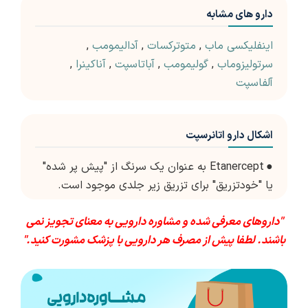
دارو های مشابه
اینفلیکسی ماب
,
متوترکسات
,
آدالیمومب
,
سرتولیزوماب
,
گولیمومب
,
آباتاسپت
,
آناکینرا
,
آلفاسپت
اشکال دارو اتانرسپت
●
Etanercept به عنوان یک سرنگ از "پیش پر شده"
یا "خودتزریق" برای تزریق زیر جلدی موجود است.
"داروهای معرفی شده و مشاوره دارویی به معنای تجویز نمی
باشند. لطفا پیش از مصرف هر دارویی با پزشک مشورت کنید."