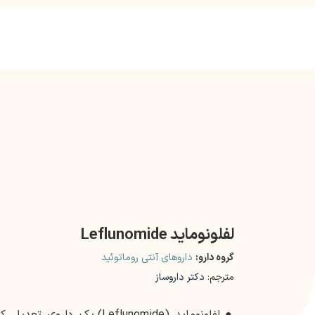
لفلونوماید Leflunomide
گروه دارو:
داروهای آنتی روماتوئید
مترجم:
دکتر داروساز
●
لفلونوماید (Leflunomide) یک د