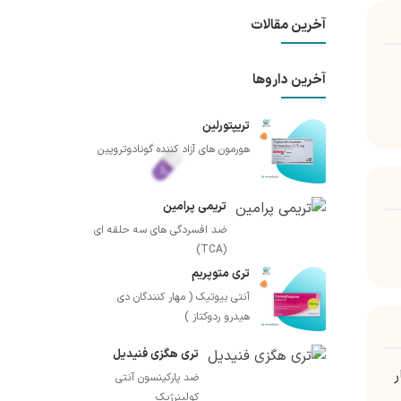
آخرین مقالات
آخرین داروها
تریپتورلین
هورمون های آزاد کننده گونادوتروپین
تریمی پرامین
ضد افسردگی های سه حلقه ای
(TCA)
تری متوپریم
آنتی بیوتیک ( مهار کنندگان دی
هیدرو ردوکتاز )
تری هگزی فنیدیل
م یک بار
ضد پارکینسون آنتی
کولینرژیک