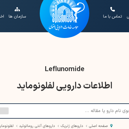
ی
تماس با ما
سازمان ها
اخب
Leflunomide
اطلاعات دارویی لفلونوماید
صفحه اصلی
داروهای ژنریک
داروهای آنتی روماتوئید
لفلونومای