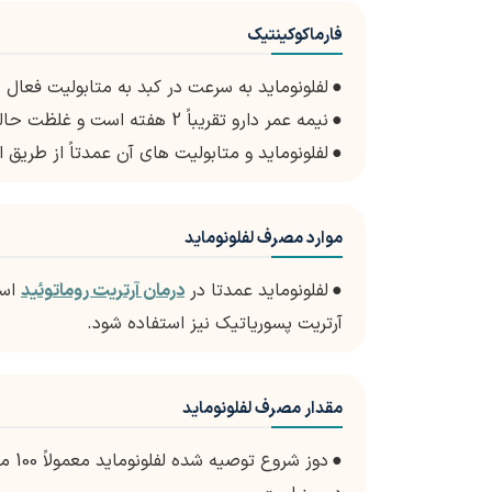
فارماکوکینتیک
●
لفلونوماید به سرعت در کبد به متابولیت فعال خود، A771726 متابولیزه 
●
نیمه عمر دارو تقریباً 2 هفته است و غلظت حالت پایدار معمولاً طی 6-4 هفته پس از شروع درمان حاصل می شود.
●
لفلونوماید و متابولیت های آن عمدتاً از طریق ا
موارد مصرف لفلونوماید
●
لفلونوماید عمدتا در
درمان آرتریت روماتوئید
است
آرتریت پسوریاتیک نیز استفاده شود.
مقدار مصرف لفلونوماید
●