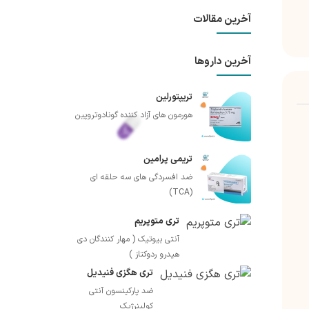
آخرین مقالات
آخرین داروها
تریپتورلین
هورمون های آزاد کننده گونادوتروپین
تریمی پرامین
ضد افسردگی های سه حلقه ای
(TCA)
تری متوپریم
آنتی بیوتیک ( مهار کنندگان دی
هیدرو ردوکتاز )
تری هگزی فنیدیل
ضد پارکینسون آنتی
کولینرژیک