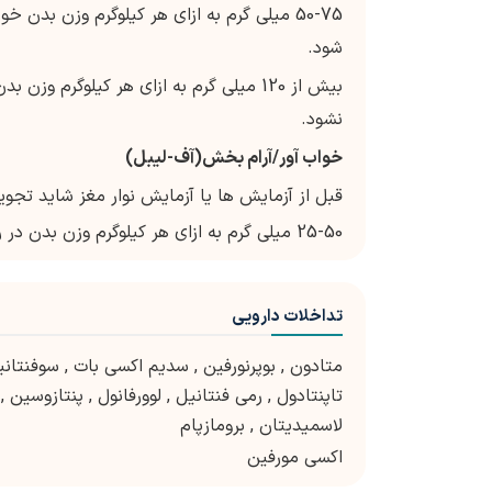
شود.
نشود.
خواب آور/آرام بخش(آف-لیبل)
قبل از آزمایش ها یا آزمایش نوار مغز شاید تجوی
25-50 میلی گرم به ازای هر کیلوگرم وزن بدن در روز در 3-4 دوز منقسم.بیش از 500 میلی گرم در هر دوز مصرف نشود.
تداخلات دارویی
متادون
,
بوپرنورفین
,
سدیم اکسی بات
,
سوفنتانی
تاپنتادول
,
رمی فنتانیل
,
لوورفانول
,
پنتازوسین
,
لاسمیدیتان
,
برومازپام
اکسی مورفین