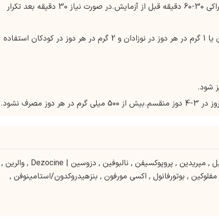
50-75 میلی گرم به ازای هر کیلوگرم وزن بدن خوراکی 30-60 دقیقه قبل از آزمایش.در صورت نیاز 30 دقیقه بعد تکرار
بیش از 120 میلی گرم به ازای هر کیلوگرم وزن بدن یا 1 گرم در هر دوز در نوزادان و 2 گرم در هر دوز در کودکان استفاده
ز شود.
ل
,
مپریدین
,
پروپوکسیفن
,
نالبوفین
,
دزوسین | Dezocine
,
والرین
,
مفلوکین
,
بوتورفانول
,
اکسی مورفون
,
بنزهیدروکدون/استامینوفن
,