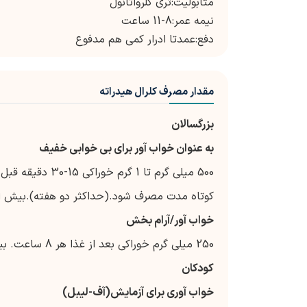
متابولیت:تری کلرواتانول
نیمه عمر:8-11 ساعت
دفع:عمدتا ادرار کمی هم مدفوع
مقدار مصرف کلرال هیدراته
بزرگسالان
به عنوان خواب آور برای بی خوابی خفیف
500 میلی گرم تا 1 گرم خوراکی 15-30 دقیقه قبل از خواب
کوتاه مدت مصرف شود.(حداکثر دو هفته).بیش از 2 گرم در 24 ساعت مصرف نش
خواب آور/آرام بخش
250 میلی گرم خوراکی بعد از غذا هر 8 ساعت. بیش از 2 گرم در 24 ساعت مصرف نشود.
کودکان
خواب آوری برای آزمایش(آف-لیبل)