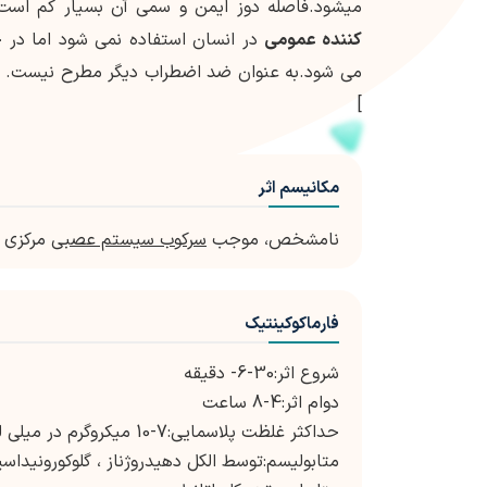
میشود.فاصله دوز ایمن و سمی آن بسیار کم است
کننده عمومی
در انسان استفاده نمی شود اما در ح
می شود.به عنوان ضد اضطراب دیگر مطرح نیست. 
]
مکانیسم اثر
نامشخص، موجب
سرکوب سیستم عصبی
مرکزی 
فارماکوکینتیک
شروع اثر:30-6- دقیقه
دوام اثر:4-8 ساعت
حداکثر غلظت پلاسمایی:7-10 میکروگرم در میلی لیتر
متابولیسم:توسط الکل دهیدروژناز ، گلوکورونیداس