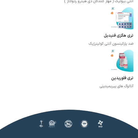
آنتی بیوتیک ( مهار کنندگان دی هیدرو ردوکتاز )
تری هگزی فنیدیل
ضد پارکینسون آنتی کولینرژیک
تری فلوریدین
آنالوگ های پیریمیدینی