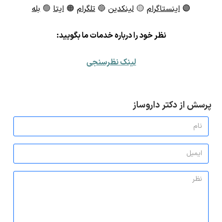
🟣
اینستاگرام
🟡
لینکدین
🔵
تلگرام
🟠
ایتا
🟢
بله
ن
ظر خود را درباره خدمات ما بگویید:
لینک نظرسنجی
پرسش از دکتر داروساز