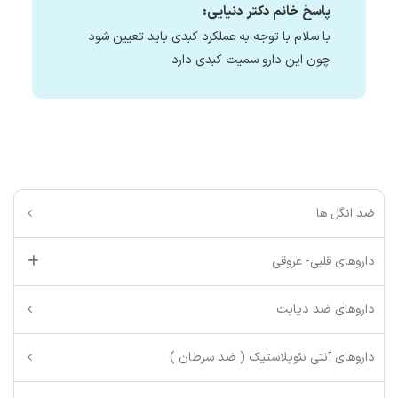
پاسخ خانم دکتر دنیایی:
با سلام با توجه به عملکرد کبدی باید تعیین شود
چون این دارو سمیت کبدی دارد
ضد انگل ها
داروهای قلبی- عروقی
داروهای ضد دیابت
داروهای آنتی نئوپلاستیک ( ضد سرطان )