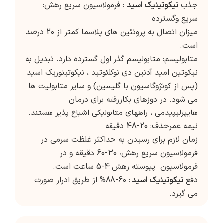
جذب
نیکوتینیک اسید
: فرمولاسیون سریع رهش:
سریع وگسترده
میزان اتصال به پروتئین های پلاسما کمتر از 20 درصد
است.
متابولیسم: متابولیسم گذر اول گسترده دارد. تبدیل به
نیکوتین امید آدنین دی نوکلئوتید ، نیکوتینوریک اسید
(پس از کونژوگاسیون با گلیسین) و سایر متابولیت ها
می شود. در دوزهای بکاررفته برای درمان
هایپرلیپیدمی ، راههای متابولیکی اشباع پذیر هستند.
نیمه عمرحذف: 20-48 دقیقه
زمان لازم برای رسیدن به حداکثر غلظت سرمی در
فرمولاسیون سریع رهش، 30-60 دقیقه و در
فرمولاسیون پیوسته رهش 4-5 ساعت است.
دفع
نیکوتینیک اسید
: 60-88% از طریق ادرار صورت
می گیرد.