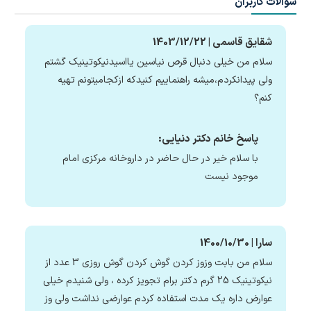
سوالات کاربران
شقایق قاسمی | 1403/12/22
سلام من خیلی دنبال قرص نیاسین یااسیدنیکوتینیک گشتم
ولی پیدانکردم،میشه راهنماییم کنیدکه ازکجامیتونم تهیه
کنم؟
پاسخ خانم دکتر دنیایی:
با سلام خیر در حال حاضر در داروخانه مرکزی امام
موجود نیست
سارا | 1400/10/30
سلام من بابت وزوز کردن گوش کردن گوش روزی 3 عدد از
نیکوتینیک 25 گرم دکتر برام تجویز کرده ، ولی شنیدم خیلی
عوارض داره یک مدت استفاده کردم عوارضی نداشت ولی وز