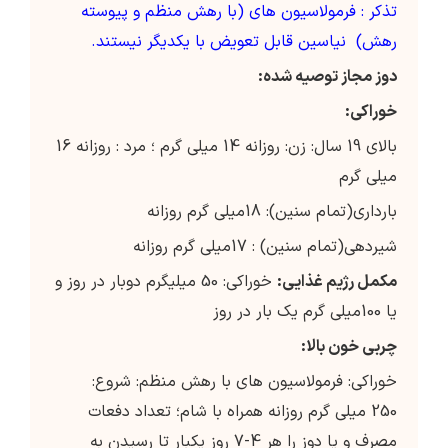
تذکر : فرمولاسیون های (با رهش منظم و پیوسته
رهش) نیاسین قابل تعویض با یکدیگر نیستند.
دوز مجاز توصیه شده:
خوراکی:
بالای 19 سال: زن: روزانه 14 میلی گرم ؛ مرد : روزانه 16
میلی گرم
بارداری(تمام سنین): 18میلی گرم روزانه
شیردهی(تمام سنین) : 17میلی گرم روزانه
مکمل رژیم غذایی:
خوراکی: 50 میلیگرم دوبار در روز و
یا 100میلی گرم یک بار در روز
چربی خون بالا:
خوراکی: فرمولاسیون های با رهش منظم: شروع:
250 میلی گرم روزانه همراه با شام؛ تعداد دفعات
مصرف و یا دوز را هر 4-7 روز یکبار تا رسیدن به