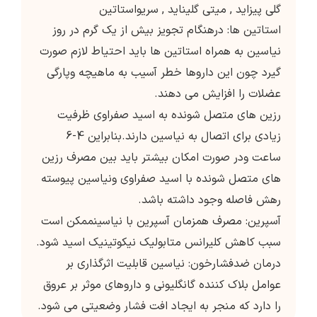
گلی پیزاید
,
میتی گلیناید
,
سریواستاتین
استاتین ها: درهنگام تجویز بیش از یک گرم در روز
نیاسین به همراه استاتین ها باید احتیاط لازم صورت
گیرد چون این داروها خطر آسیب به ماهیچه وپارگی
عضلات را افزایش می دهند.
رزین های متصل شونده به اسید صفراوی ظرفیت
زیادی برای اتصال به نیاسین دارند.بنابراین 4-6
ساعت ودر صورت امکان بیشتر باید بین مصرف رزین
های متصل شونده با اسید صفراوی ونیاسین پیوسته
رهش فاصله وجود داشته باشد.
آسپرین: مصرف همزمان آسپرین با نیاسینممکن است
سبب کاهش کلیرانس متابولیک نیکوتینیک اسید شود.
درمان ضدفشارخون: نیاسین قابلیت اثرگذاری بر
عوامل بلاک کننده گانگلیونی و داروهای موثر بر عروق
را دارد که منجر به ایجاد افت فشار وضعیتی می شود.