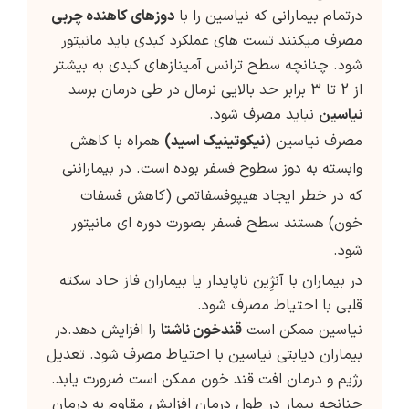
درتمام بیمارانی که نیاسین را با
دوزهای کاهنده چربی
مصرف میکنند تست های عملکرد کبدی باید مانیتور
شود. چنانچه سطح ترانس آمینازهای کبدی به بیشتر
از 2 تا 3 برابر حد بالایی نرمال در طی درمان برسد
نیاسین
نباید مصرف شود.
مصرف نیاسین (
نیکوتینیک اسید)
همراه با کاهش
وابسته به دوز سطوح فسفر بوده است. در بیماراننی
که در خطر ایجاد هیپوفسفاتمی (کاهش فسفات
خون) هستند سطح فسفر بصورت دوره ای مانیتور
شود.
در بیماران با آنژِین ناپایدار یا بیماران فاز حاد سکته
قلبی با احتیاط مصرف شود.
نیاسین ممکن است
قندخون ناشتا
را افزایش دهد.در
بیماران دیابتی نیاسین با احتیاط مصرف شود. تعدیل
رژیم و درمان افت قند خون ممکن است ضرورت یابد.
چنانچه بیمار در طول درمان افزایش مقاوم به درمان