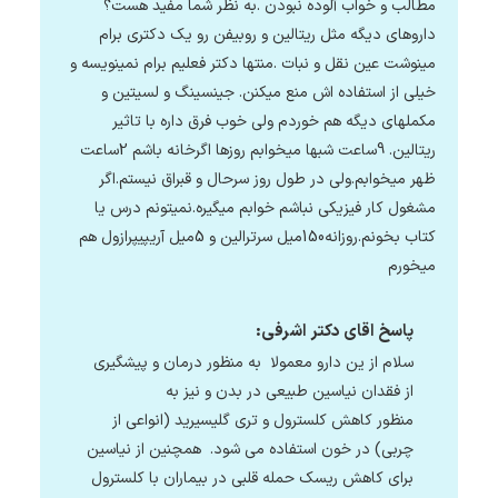
مطالب و خواب آلوده نبودن .به نظر شما مفید هست؟
داروهای دیگه مثل ریتالین و روبیفن رو یک دکتری برام
مینوشت عین نقل و نبات .منتها دکتر فعلیم برام نمینویسه و
خیلی از استفاده اش منع میکنن. جینسینگ و لسیتین و
مکملهای دیگه هم خوردم ولی خوب فرق داره با تاثیر
ریتالین. 9ساعت شبها میخوابم روزها اگرخانه باشم 2ساعت
ظهر میخوابم.ولی در طول روز سرحال و قبراق نیستم.اگر
مشغول کار فیزیکی نباشم خوابم میگیره.نمیتونم درس یا
کتاب بخونم.روزانه150میل سرترالین و 5میل آریپیپرازول هم
میخورم
پاسخ اقای دکتر اشرفی:
سلام از ین دارو معمولا به منظور درمان و پیشگیری
از فقدان نیاسین طبیعی در بدن و نیز به
منظور کاهش کلسترول و تری گلیسیرید (انواعی از
چربی) در خون استفاده می شود. همچنین از نیاسین
برای کاهش ریسک حمله قلبی در بیماران با کلسترول