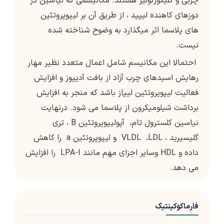
چربی و گلیکوژنولیز هستند. مکانیسمی که نیاسین در
دوزهای کاهنده لیپید ، از طریق آن بر لیپوپروتئین
های پلاسما اثر میگذارد به وضوح شناخته شده
نیست.
احتمالا این مکانیسم شامل اعمال متعدد نظیر مهار
رهایش اسیدهای چرب آزاد از بافت آدیپوز و افزایش
فعالیت لیپوپروتئین لیپاز باشد که منجر به افزایش
برداشت شیلومیکرون از پلاسما می شود. درنهایت
نیاسین کلسترول تام، آپولیپوپروتئین B ، تری
گلیسیرید ، VLDL ،LDL و لیپوپروتئین a را کاهش
داده و HDL وسایر اجزای مهم مانند LPA-I را افزایش
می دهد.
فارماکوکینتیک