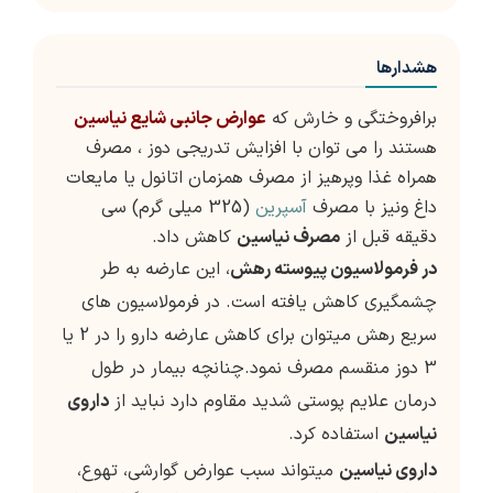
هشدارها
برافروختگی و خارش که
عوارض جانبی شایع نیاسین
هستند را می توان با افزایش تدریجی دوز ، مصرف
همراه غذا وپرهیز از مصرف همزمان اتانول یا مایعات
داغ ونیز با مصرف
آسپرین
(325 میلی گرم) سی
دقیقه قبل از
مصرف نیاسین
کاهش داد.
در فرمولاسیون پیوسته رهش
، این عارضه به طر
چشمگیری کاهش یافته است. در فرمولاسیون های
سریع رهش میتوان برای کاهش عارضه دارو را در 2 یا
3 دوز منقسم مصرف نمود.چنانچه بیمار در طول
درمان علایم پوستی شدید مقاوم دارد نباید از
داروی
نیاسین
استفاده کرد.
داروی نیاسین
میتواند سبب عوارض گوارشی، تهوع،