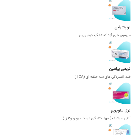
تریپتورلین
هورمون های آزاد کننده گونادوتروپین
تریمی پرامین
ضد افسردگی های سه حلقه ای (TCA)
تری متوپریم
آنتی بیوتیک ( مهار کنندگان دی هیدرو ردوکتاز )