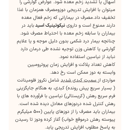
اسهال یا تشدید زخم معده شود. عوارض گوارشی را
میتوان با افزایش تدریجی دوزومصرف همزمان با غذا
تخفیف داد.مصرف در بیمارانی که زخم فعال معده
دارند ممنوع است و داروی
نیکوتینیک اسید
باید در
بیماران با سابقه زخم معده با احتیاط مصرف شود.
چنانچه بیمار درد شکمی بدون دلیل موجه و یا علایم
گوارشی یا کاهش وزن توجیه نشده طی درمان دارد
نباید از نیاسین استفاده نمود.
کاهش تعداد پلاکت و افزایش زمان پروترومبین
وابسته به دوز ممکن است رخ دهد.
مواردی از
سمیت کبدی شدید
شامل نکروز فلومینانت
( بسیار سریع پیش رونده) کبدی، به هنگام جایگزینی
فرم سریع رهش (کریستالی) نیاسین با فرآورده های با
رهش کنترل شده دردوزهای معادل دیده شده است.
بیماران باید مصرف را از دوزهای پایین (500 میلیگرم
پیوسته رهش درموقع خواب) آغاز کرده ودوز تا رسیدن
به پاسخ مطلوب افزایش تدریجی یابد.